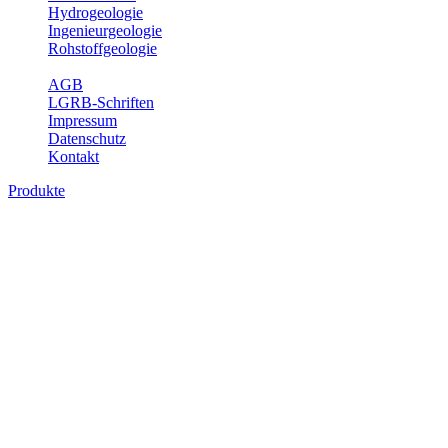
Hydrogeologie
Ingenieurgeologie
Rohstoffgeologie
Service
AGB
LGRB-Schriften
Impressum
Datenschutz
Kontakt
Produkte
Produkte des Themenbereichs
Rohstoffgeologie
Baden-Württemberg ist reich an hochwertigen Rohstoffvorkommen
besonders aus den Bereichen der Steine und Erden sowie der
Industrieminerale. Mit demRohstoffsicherungskonzept wird dem
LGRB der Auftrag erteilt, diese Rohstoffvorkommen zu erkunden,
abzugrenzen, zu bewerten und zu beschreiben. Die Themen im
Fachbereich Rohstoffgeologie geben eine Übersicht über die im
Land betriebenen Gewinnungsstellen, über die oberflächennahen
mineralischen Rohstoffe, die Steinsalzverbreitung im Mittleren
Muschelkalk sowie über einige wichtige Nutzungskonflikte.