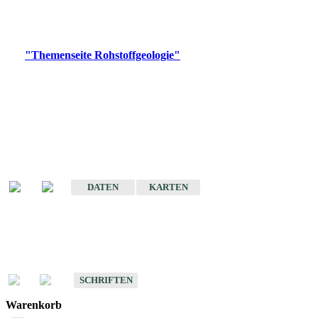
Bitte wählen Sie ein Produkt im gewünschten Format aus.
Digitale Produkte, die direkt downloadbar sind, finden Sie auf
der
"Themenseite Rohstoffgeologie"
im
LGRBgeoportal
.
Amtlicher Datensatz
(Planungsmaßstab)
Karte der mineralischen Rohstoffe von Baden-Württemberg 1 : 50 000
(GeoLa), Blattschnitte
DATEN
KARTEN
Schriften
Schriften des Fachbereichs Rohstoffgeologie
SCHRIFTEN
Warenkorb