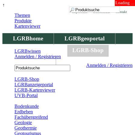
Loading ...
↑
Impressum
Datenschutz
Kontakt
Themen
Produkte
Kartenviewer
LGRBhome
LGRBgeoportal
LGRBbohrungen
LGRB-Shop
LGRBwissen
Anmelden / Registrieren
LGRBwissen
Anmelden / Registrieren
Registrierung
LGRB-Shop
LGRBanzeigeportal
LGRB-Kartenviewer
UVB-Portal
Produkte
Bodenkunde
Erdbeben
Fachübergreifend
Geologie
Geothermie
Geotourismus