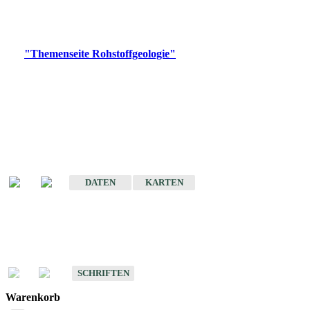
Bitte wählen Sie ein Produkt im gewünschten Format aus.
Digitale Produkte, die direkt downloadbar sind, finden Sie auf
der
"Themenseite Rohstoffgeologie"
im
LGRBgeoportal
.
Amtlicher Datensatz
(Planungsmaßstab)
Karte der mineralischen Rohstoffe von Baden-Württemberg 1 : 50 000
(GeoLa), Blattschnitte
DATEN
KARTEN
Schriften
Schriften des Fachbereichs Rohstoffgeologie
SCHRIFTEN
Warenkorb