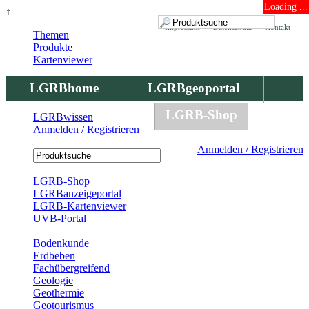
Loading ...
↑
Impressum
Datenschutz
Kontakt
Themen
Produkte
Kartenviewer
LGRBhome
LGRBgeoportal
LGRBbohrungen
LGRB-Shop
LGRBwissen
Anmelden / Registrieren
LGRBwissen
Anmelden / Registrieren
Registrierung
LGRB-Shop
LGRBanzeigeportal
LGRB-Kartenviewer
UVB-Portal
Produkte
Bodenkunde
Erdbeben
Fachübergreifend
Geologie
Geothermie
Geotourismus