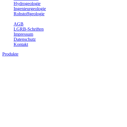
Hydrogeologie
Ingenieurgeologie
Rohstoffgeologie
Service
AGB
LGRB-Schriften
Impressum
Datenschutz
Kontakt
Produkte
Produkte des Themenbereichs
Rohstoffgeologie
Baden-Württemberg ist reich an hochwertigen Rohstoffvorkommen
besonders aus den Bereichen der Steine und Erden sowie der
Industrieminerale. Mit demRohstoffsicherungskonzept wird dem
LGRB der Auftrag erteilt, diese Rohstoffvorkommen zu erkunden,
abzugrenzen, zu bewerten und zu beschreiben. Die Themen im
Fachbereich Rohstoffgeologie geben eine Übersicht über die im
Land betriebenen Gewinnungsstellen, über die oberflächennahen
mineralischen Rohstoffe, die Steinsalzverbreitung im Mittleren
Muschelkalk sowie über einige wichtige Nutzungskonflikte.