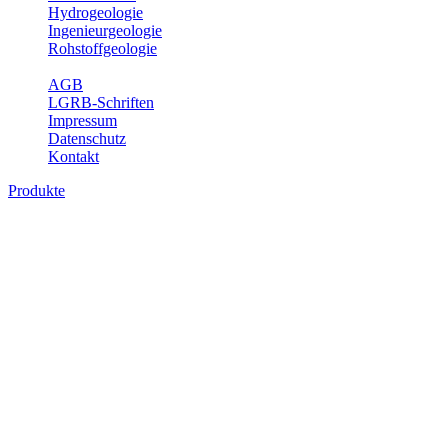
Hydrogeologie
Ingenieurgeologie
Rohstoffgeologie
Service
AGB
LGRB-Schriften
Impressum
Datenschutz
Kontakt
Produkte
Produkte des Themenbereichs
Rohstoffgeologie
Baden-Württemberg ist reich an hochwertigen Rohstoffvorkommen
besonders aus den Bereichen der Steine und Erden sowie der
Industrieminerale. Mit demRohstoffsicherungskonzept wird dem
LGRB der Auftrag erteilt, diese Rohstoffvorkommen zu erkunden,
abzugrenzen, zu bewerten und zu beschreiben. Die Themen im
Fachbereich Rohstoffgeologie geben eine Übersicht über die im
Land betriebenen Gewinnungsstellen, über die oberflächennahen
mineralischen Rohstoffe, die Steinsalzverbreitung im Mittleren
Muschelkalk sowie über einige wichtige Nutzungskonflikte.