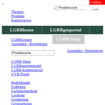
Loading ...
↑
Impressum
Datenschutz
Kontakt
Themen
Produkte
Kartenviewer
LGRBhome
LGRBgeoportal
LGRBbohrungen
LGRB-Shop
LGRBwissen
Anmelden / Registrieren
LGRBwissen
Anmelden / Registrieren
Registrierung
LGRB-Shop
LGRBanzeigeportal
LGRB-Kartenviewer
UVB-Portal
Produkte
Bodenkunde
Erdbeben
Fachübergreifend
Geologie
Geothermie
Geotourismus