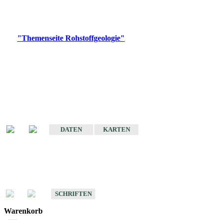
Bitte wählen Sie ein Produkt im gewünschten Format aus.
Digitale Produkte, die direkt downloadbar sind, finden Sie auf
der
"Themenseite Rohstoffgeologie"
im
LGRBgeoportal
.
Amtlicher Datensatz
(Planungsmaßstab)
Karte der mineralischen Rohstoffe von Baden-Württemberg 1 : 50 000
(GeoLa), Blattschnitte
DATEN
KARTEN
Schriften
Schriften des Fachbereichs Rohstoffgeologie
SCHRIFTEN
Warenkorb