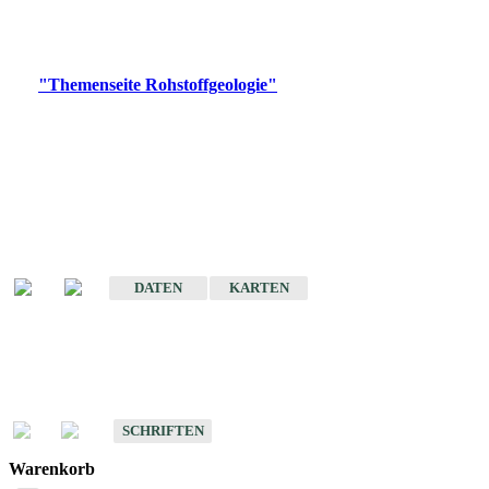
Bitte wählen Sie ein Produkt im gewünschten Format aus.
Digitale Produkte, die direkt downloadbar sind, finden Sie auf
der
"Themenseite Rohstoffgeologie"
im
LGRBgeoportal
.
Amtlicher Datensatz
(Planungsmaßstab)
Karte der mineralischen Rohstoffe von Baden-Württemberg 1 : 50 000
(GeoLa), Blattschnitte
DATEN
KARTEN
Schriften
Schriften des Fachbereichs Rohstoffgeologie
SCHRIFTEN
Warenkorb