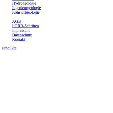
Hydrogeologie
Ingenieurgeologie
Rohstoffgeologie
Service
AGB
LGRB-Schriften
Impressum
Datenschutz
Kontakt
Produkte
Produkte des Themenbereichs
Rohstoffgeologie
Baden-Württemberg ist reich an hochwertigen Rohstoffvorkommen
besonders aus den Bereichen der Steine und Erden sowie der
Industrieminerale. Mit demRohstoffsicherungskonzept wird dem
LGRB der Auftrag erteilt, diese Rohstoffvorkommen zu erkunden,
abzugrenzen, zu bewerten und zu beschreiben. Die Themen im
Fachbereich Rohstoffgeologie geben eine Übersicht über die im
Land betriebenen Gewinnungsstellen, über die oberflächennahen
mineralischen Rohstoffe, die Steinsalzverbreitung im Mittleren
Muschelkalk sowie über einige wichtige Nutzungskonflikte.