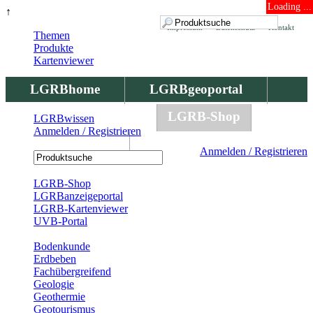
Loading ...
↑
Impressum
Datenschutz
Kontakt
Themen
Produkte
Kartenviewer
LGRBhome
LGRBgeoportal
LGRBbohrungen
LGRB-Shop
LGRBwissen
Anmelden / Registrieren
LGRBwissen
Anmelden / Registrieren
Registrierung
LGRB-Shop
LGRBanzeigeportal
LGRB-Kartenviewer
UVB-Portal
Produkte
Bodenkunde
Erdbeben
Fachübergreifend
Geologie
Geothermie
Geotourismus