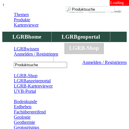
Loading ...
↑
Impressum
Datenschutz
Kontakt
Themen
Produkte
Kartenviewer
LGRBhome
LGRBgeoportal
LGRBbohrungen
LGRB-Shop
LGRBwissen
Anmelden / Registrieren
LGRBwissen
Anmelden / Registrieren
Registrierung
LGRB-Shop
LGRBanzeigeportal
LGRB-Kartenviewer
UVB-Portal
Produkte
Bodenkunde
Erdbeben
Fachübergreifend
Geologie
Geothermie
Geotourismus