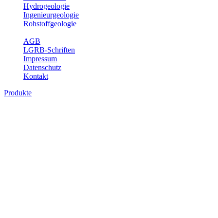
Hydrogeologie
Ingenieurgeologie
Rohstoffgeologie
Service
AGB
LGRB-Schriften
Impressum
Datenschutz
Kontakt
Produkte
Produkte des Themenbereichs
Rohstoffgeologie
Baden-Württemberg ist reich an hochwertigen Rohstoffvorkommen
besonders aus den Bereichen der Steine und Erden sowie der
Industrieminerale. Mit demRohstoffsicherungskonzept wird dem
LGRB der Auftrag erteilt, diese Rohstoffvorkommen zu erkunden,
abzugrenzen, zu bewerten und zu beschreiben. Die Themen im
Fachbereich Rohstoffgeologie geben eine Übersicht über die im
Land betriebenen Gewinnungsstellen, über die oberflächennahen
mineralischen Rohstoffe, die Steinsalzverbreitung im Mittleren
Muschelkalk sowie über einige wichtige Nutzungskonflikte.