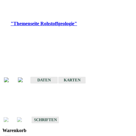
Bitte wählen Sie ein Produkt im gewünschten Format aus.
Digitale Produkte, die direkt downloadbar sind, finden Sie auf
der
"Themenseite Rohstoffgeologie"
im
LGRBgeoportal
.
Amtlicher Datensatz
(Planungsmaßstab)
Karte der mineralischen Rohstoffe von Baden-Württemberg 1 : 50 000
(GeoLa), Blattschnitte
DATEN
KARTEN
Schriften
Schriften des Fachbereichs Rohstoffgeologie
SCHRIFTEN
Warenkorb