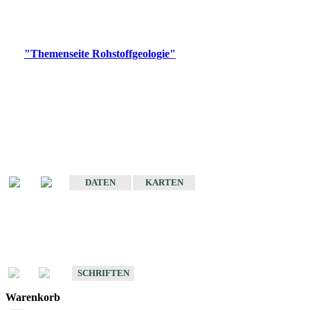
Bitte wählen Sie ein Produkt im gewünschten Format aus.
Digitale Produkte, die direkt downloadbar sind, finden Sie auf
der
"Themenseite Rohstoffgeologie"
im
LGRBgeoportal
.
Amtlicher Datensatz
(Planungsmaßstab)
Karte der mineralischen Rohstoffe von Baden-Württemberg 1 : 50 000
(GeoLa), Blattschnitte
DATEN
KARTEN
Schriften
Schriften des Fachbereichs Rohstoffgeologie
SCHRIFTEN
Warenkorb