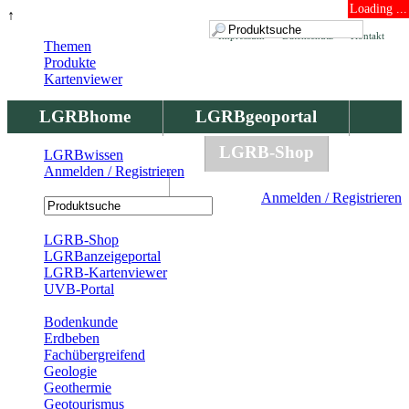
Loading ...
↑
Impressum
Datenschutz
Kontakt
Themen
Produkte
Kartenviewer
LGRBhome
LGRBgeoportal
LGRBbohrungen
LGRB-Shop
LGRBwissen
Anmelden / Registrieren
LGRBwissen
Anmelden / Registrieren
Registrierung
LGRB-Shop
LGRBanzeigeportal
LGRB-Kartenviewer
UVB-Portal
Produkte
Bodenkunde
Erdbeben
Fachübergreifend
Geologie
Geothermie
Geotourismus