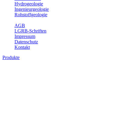
Hydrogeologie
Ingenieurgeologie
Rohstoffgeologie
Service
AGB
LGRB-Schriften
Impressum
Datenschutz
Kontakt
Produkte
Produkte des Themenbereichs
Rohstoffgeologie
Baden-Württemberg ist reich an hochwertigen Rohstoffvorkommen
besonders aus den Bereichen der Steine und Erden sowie der
Industrieminerale. Mit demRohstoffsicherungskonzept wird dem
LGRB der Auftrag erteilt, diese Rohstoffvorkommen zu erkunden,
abzugrenzen, zu bewerten und zu beschreiben. Die Themen im
Fachbereich Rohstoffgeologie geben eine Übersicht über die im
Land betriebenen Gewinnungsstellen, über die oberflächennahen
mineralischen Rohstoffe, die Steinsalzverbreitung im Mittleren
Muschelkalk sowie über einige wichtige Nutzungskonflikte.