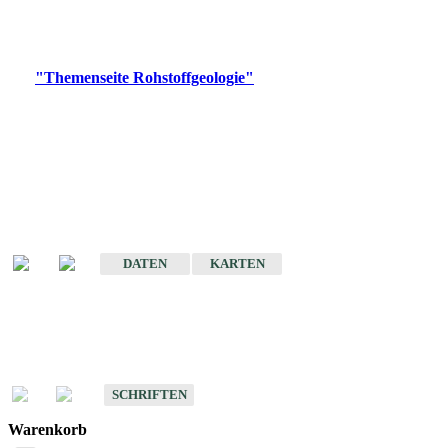
Bitte wählen Sie ein Produkt im gewünschten Format aus.
Digitale Produkte, die direkt downloadbar sind, finden Sie auf
der
"Themenseite Rohstoffgeologie"
im
LGRBgeoportal
.
Amtlicher Datensatz
(Planungsmaßstab)
Karte der mineralischen Rohstoffe von Baden-Württemberg 1 : 50 000
(GeoLa), Blattschnitte
DATEN
KARTEN
Schriften
Schriften des Fachbereichs Rohstoffgeologie
SCHRIFTEN
Warenkorb