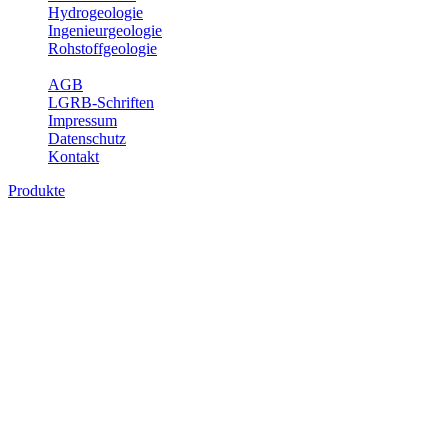
Hydrogeologie
Ingenieurgeologie
Rohstoffgeologie
Service
AGB
LGRB-Schriften
Impressum
Datenschutz
Kontakt
Produkte
Produkte des Themenbereichs
Rohstoffgeologie
Baden-Württemberg ist reich an hochwertigen Rohstoffvorkommen
besonders aus den Bereichen der Steine und Erden sowie der
Industrieminerale. Mit demRohstoffsicherungskonzept wird dem
LGRB der Auftrag erteilt, diese Rohstoffvorkommen zu erkunden,
abzugrenzen, zu bewerten und zu beschreiben. Die Themen im
Fachbereich Rohstoffgeologie geben eine Übersicht über die im
Land betriebenen Gewinnungsstellen, über die oberflächennahen
mineralischen Rohstoffe, die Steinsalzverbreitung im Mittleren
Muschelkalk sowie über einige wichtige Nutzungskonflikte.