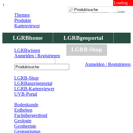
Loading ...
↑
Impressum
Datenschutz
Kontakt
Themen
Produkte
Kartenviewer
LGRBhome
LGRBgeoportal
LGRBbohrungen
LGRB-Shop
LGRBwissen
Anmelden / Registrieren
LGRBwissen
Anmelden / Registrieren
Registrierung
LGRB-Shop
LGRBanzeigeportal
LGRB-Kartenviewer
UVB-Portal
Produkte
Bodenkunde
Erdbeben
Fachübergreifend
Geologie
Geothermie
Geotourismus