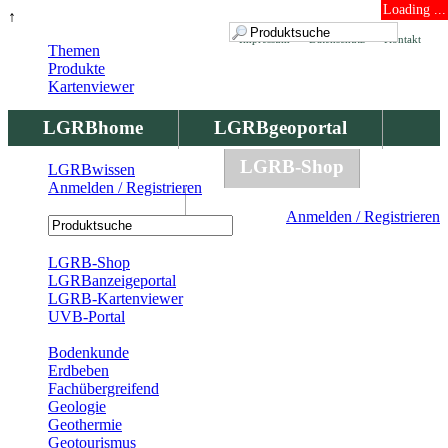
Loading ...
↑
Impressum
Datenschutz
Kontakt
Themen
Produkte
Kartenviewer
LGRBhome
LGRBgeoportal
LGRBbohrungen
LGRB-Shop
LGRBwissen
Anmelden / Registrieren
LGRBwissen
Anmelden / Registrieren
Registrierung
LGRB-Shop
LGRBanzeigeportal
LGRB-Kartenviewer
UVB-Portal
Produkte
Bodenkunde
Erdbeben
Fachübergreifend
Geologie
Geothermie
Geotourismus