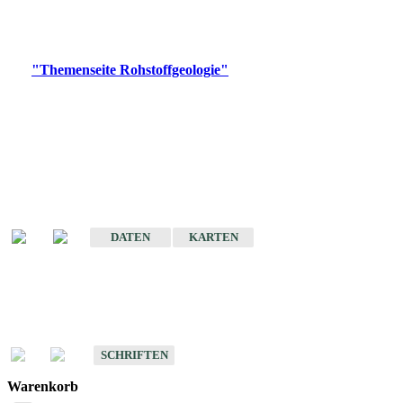
Bitte wählen Sie ein Produkt im gewünschten Format aus.
Digitale Produkte, die direkt downloadbar sind, finden Sie auf
der
"Themenseite Rohstoffgeologie"
im
LGRBgeoportal
.
Amtlicher Datensatz
(Planungsmaßstab)
Karte der mineralischen Rohstoffe von Baden-Württemberg 1 : 50 000
(GeoLa), Blattschnitte
DATEN
KARTEN
Schriften
Schriften des Fachbereichs Rohstoffgeologie
SCHRIFTEN
Warenkorb