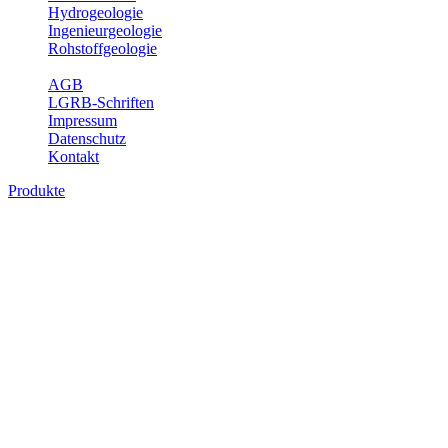
Hydrogeologie
Ingenieurgeologie
Rohstoffgeologie
Service
AGB
LGRB-Schriften
Impressum
Datenschutz
Kontakt
Produkte
Produkte des Themenbereichs
Rohstoffgeologie
Baden-Württemberg ist reich an hochwertigen Rohstoffvorkommen
besonders aus den Bereichen der Steine und Erden sowie der
Industrieminerale. Mit demRohstoffsicherungskonzept wird dem
LGRB der Auftrag erteilt, diese Rohstoffvorkommen zu erkunden,
abzugrenzen, zu bewerten und zu beschreiben. Die Themen im
Fachbereich Rohstoffgeologie geben eine Übersicht über die im
Land betriebenen Gewinnungsstellen, über die oberflächennahen
mineralischen Rohstoffe, die Steinsalzverbreitung im Mittleren
Muschelkalk sowie über einige wichtige Nutzungskonflikte.