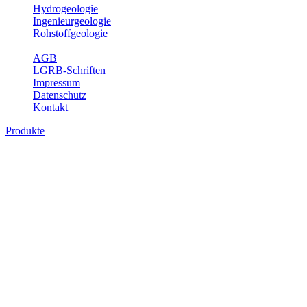
Hydrogeologie
Ingenieurgeologie
Rohstoffgeologie
Service
AGB
LGRB-Schriften
Impressum
Datenschutz
Kontakt
Produkte
Produkte des Themenbereichs Rohstoffgeo
Baden-Württemberg ist reich an hochwertigen Rohstoffvorkommen be
Auftrag erteilt, diese Rohstoffvorkommen zu erkunden, abzugrenzen,
Gewinnungsstellen, über die oberflächennahen mineralischen Rohstoff
Bitte wählen Sie ein Produkt im gewünschten Format aus.
Digitale Produkte, die direkt downloadbar sind, finden Sie auf d
Amtlicher Datensatz (Planungs