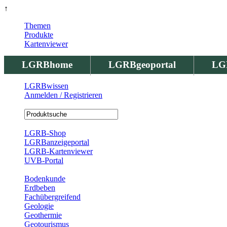
↑
Themen
Produkte
Kartenviewer
LGRBhome
LGRBgeoportal
LG
LGRBwissen
Anmelden / Registrieren
Registrierung
LGRB-Shop
LGRBanzeigeportal
LGRB-Kartenviewer
UVB-Portal
Produkte
Bodenkunde
Erdbeben
Fachübergreifend
Geologie
Geothermie
Geotourismus