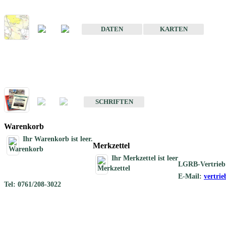
Karte der mineralischen Rohstoffe von Baden-Württemberg 1 : 50 0
DATEN
KARTEN
Schriften
Schriften des Fachbereichs Rohstoffgeologie
SCHRIFTEN
Warenkorb
Ihr Warenkorb ist leer.
Merkzettel
Ihr Merkzettel ist leer
LGRB-Vertrieb
E-Mail:
vertri
Tel: 0761/208-3022