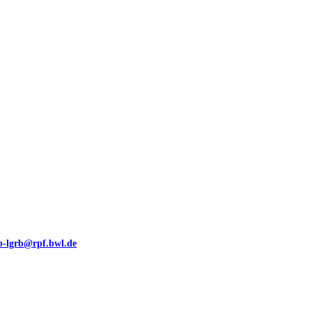
00 (GeoLa), Blattschnitte
eb-lgrb@rpf.bwl.de