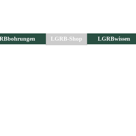
RBbohrungen
LGRB-Shop
LGRBwissen