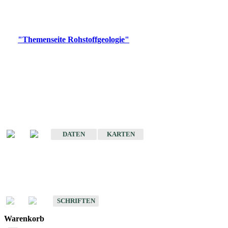
Bitte wählen Sie ein Produkt im gewünschten Format aus.
Digitale Produkte, die direkt downloadbar sind, finden Sie auf
der
"Themenseite Rohstoffgeologie"
im
LGRBgeoportal
.
Amtlicher Datensatz
(Planungsmaßstab)
Karte der mineralischen Rohstoffe von Baden-Württemberg 1 : 50 000
(GeoLa), Blattschnitte
DATEN
KARTEN
Schriften
Schriften des Fachbereichs Rohstoffgeologie
SCHRIFTEN
Warenkorb