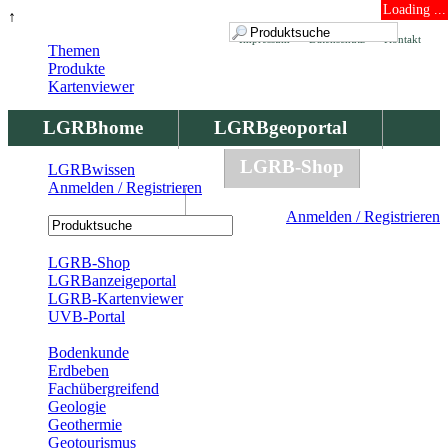
Loading ...
↑
Impressum
Datenschutz
Kontakt
Themen
Produkte
Kartenviewer
LGRBhome
LGRBgeoportal
LGRBbohrungen
LGRB-Shop
LGRBwissen
Anmelden / Registrieren
LGRBwissen
Anmelden / Registrieren
Registrierung
LGRB-Shop
LGRBanzeigeportal
LGRB-Kartenviewer
UVB-Portal
Produkte
Bodenkunde
Erdbeben
Fachübergreifend
Geologie
Geothermie
Geotourismus