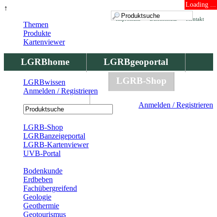
Loading ...
↑
Impressum
Datenschutz
Kontakt
Themen
Produkte
Kartenviewer
LGRBhome
LGRBgeoportal
LGRBbohrungen
LGRB-Shop
LGRBwissen
Anmelden / Registrieren
LGRBwissen
Anmelden / Registrieren
Registrierung
LGRB-Shop
LGRBanzeigeportal
LGRB-Kartenviewer
UVB-Portal
Produkte
Bodenkunde
Erdbeben
Fachübergreifend
Geologie
Geothermie
Geotourismus