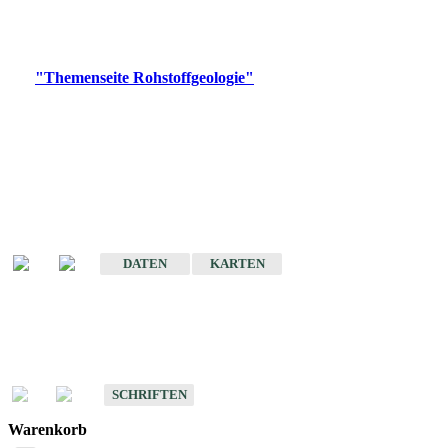
Bitte wählen Sie ein Produkt im gewünschten Format aus.
Digitale Produkte, die direkt downloadbar sind, finden Sie auf
der
"Themenseite Rohstoffgeologie"
im
LGRBgeoportal
.
Amtlicher Datensatz
(Planungsmaßstab)
Karte der mineralischen Rohstoffe von Baden-Württemberg 1 : 50 000
(GeoLa), Blattschnitte
DATEN
KARTEN
Schriften
Schriften des Fachbereichs Rohstoffgeologie
SCHRIFTEN
Warenkorb