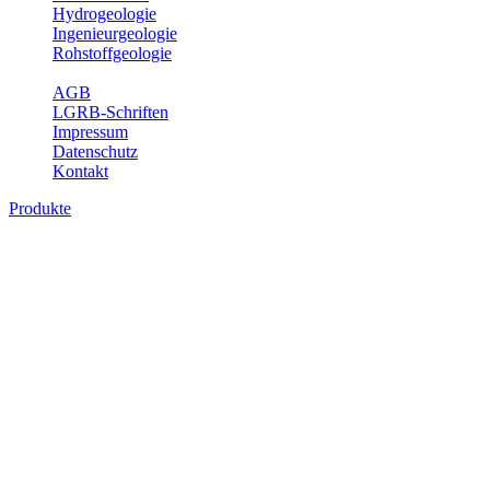
Hydrogeologie
Ingenieurgeologie
Rohstoffgeologie
Service
AGB
LGRB-Schriften
Impressum
Datenschutz
Kontakt
Produkte
Produkte des Themenbereichs
Rohstoffgeologie
Baden-Württemberg ist reich an hochwertigen Rohstoffvorkommen
besonders aus den Bereichen der Steine und Erden sowie der
Industrieminerale. Mit demRohstoffsicherungskonzept wird dem
LGRB der Auftrag erteilt, diese Rohstoffvorkommen zu erkunden,
abzugrenzen, zu bewerten und zu beschreiben. Die Themen im
Fachbereich Rohstoffgeologie geben eine Übersicht über die im
Land betriebenen Gewinnungsstellen, über die oberflächennahen
mineralischen Rohstoffe, die Steinsalzverbreitung im Mittleren
Muschelkalk sowie über einige wichtige Nutzungskonflikte.