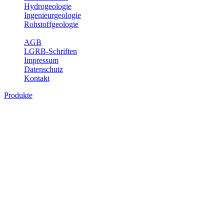
Hydrogeologie
Ingenieurgeologie
Rohstoffgeologie
Service
AGB
LGRB-Schriften
Impressum
Datenschutz
Kontakt
Produkte
Produkte des Themenbereichs
Rohstoffgeologie
Baden-Württemberg ist reich an hochwertigen Rohstoffvorkommen
besonders aus den Bereichen der Steine und Erden sowie der
Industrieminerale. Mit demRohstoffsicherungskonzept wird dem
LGRB der Auftrag erteilt, diese Rohstoffvorkommen zu erkunden,
abzugrenzen, zu bewerten und zu beschreiben. Die Themen im
Fachbereich Rohstoffgeologie geben eine Übersicht über die im
Land betriebenen Gewinnungsstellen, über die oberflächennahen
mineralischen Rohstoffe, die Steinsalzverbreitung im Mittleren
Muschelkalk sowie über einige wichtige Nutzungskonflikte.