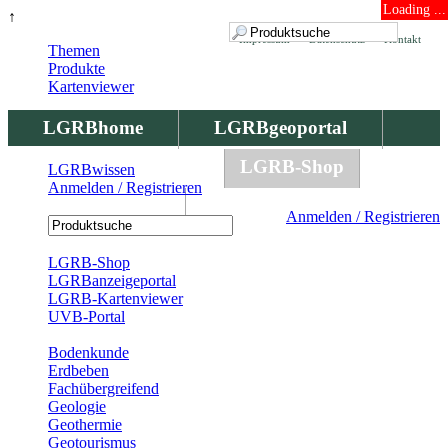
Loading ...
↑
Impressum
Datenschutz
Kontakt
Themen
Produkte
Kartenviewer
LGRBhome
LGRBgeoportal
LGRBbohrungen
LGRB-Shop
LGRBwissen
Anmelden / Registrieren
LGRBwissen
Anmelden / Registrieren
Registrierung
LGRB-Shop
LGRBanzeigeportal
LGRB-Kartenviewer
UVB-Portal
Produkte
Bodenkunde
Erdbeben
Fachübergreifend
Geologie
Geothermie
Geotourismus