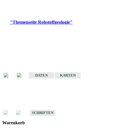
Bitte wählen Sie ein Produkt im gewünschten Format aus.
Digitale Produkte, die direkt downloadbar sind, finden Sie auf
der
"Themenseite Rohstoffgeologie"
im
LGRBgeoportal
.
Amtlicher Datensatz
(Planungsmaßstab)
Karte der mineralischen Rohstoffe von Baden-Württemberg 1 : 50 000
(GeoLa), Blattschnitte
DATEN
KARTEN
Schriften
Schriften des Fachbereichs Rohstoffgeologie
SCHRIFTEN
Warenkorb