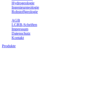
Hydrogeologie
Ingenieurgeologie
Rohstoffgeologie
Service
AGB
LGRB-Schriften
Impressum
Datenschutz
Kontakt
Produkte
Produkte des Themenbereichs
Rohstoffgeologie
Baden-Württemberg ist reich an hochwertigen Rohstoffvorkommen
besonders aus den Bereichen der Steine und Erden sowie der
Industrieminerale. Mit demRohstoffsicherungskonzept wird dem
LGRB der Auftrag erteilt, diese Rohstoffvorkommen zu erkunden,
abzugrenzen, zu bewerten und zu beschreiben. Die Themen im
Fachbereich Rohstoffgeologie geben eine Übersicht über die im
Land betriebenen Gewinnungsstellen, über die oberflächennahen
mineralischen Rohstoffe, die Steinsalzverbreitung im Mittleren
Muschelkalk sowie über einige wichtige Nutzungskonflikte.