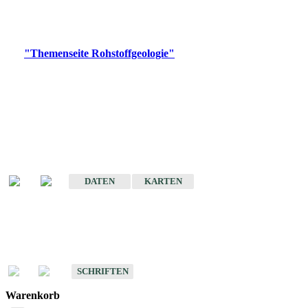
Bitte wählen Sie ein Produkt im gewünschten Format aus.
Digitale Produkte, die direkt downloadbar sind, finden Sie auf
der
"Themenseite Rohstoffgeologie"
im
LGRBgeoportal
.
Amtlicher Datensatz
(Planungsmaßstab)
Karte der mineralischen Rohstoffe von Baden-Württemberg 1 : 50 000
(GeoLa), Blattschnitte
DATEN
KARTEN
Schriften
Schriften des Fachbereichs Rohstoffgeologie
SCHRIFTEN
Warenkorb