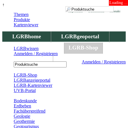
Loading ...
↑
Impressum
Datenschutz
Kontakt
Themen
Produkte
Kartenviewer
LGRBhome
LGRBgeoportal
LGRBbohrungen
LGRB-Shop
LGRBwissen
Anmelden / Registrieren
LGRBwissen
Anmelden / Registrieren
Registrierung
LGRB-Shop
LGRBanzeigeportal
LGRB-Kartenviewer
UVB-Portal
Produkte
Bodenkunde
Erdbeben
Fachübergreifend
Geologie
Geothermie
Geotourismus