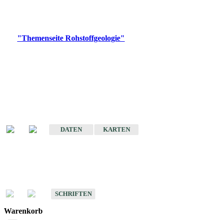
Bitte wählen Sie ein Produkt im gewünschten Format aus.
Digitale Produkte, die direkt downloadbar sind, finden Sie auf
der
"Themenseite Rohstoffgeologie"
im
LGRBgeoportal
.
Amtlicher Datensatz
(Planungsmaßstab)
Karte der mineralischen Rohstoffe von Baden-Württemberg 1 : 50 000
(GeoLa), Blattschnitte
DATEN
KARTEN
Schriften
Schriften des Fachbereichs Rohstoffgeologie
SCHRIFTEN
Warenkorb