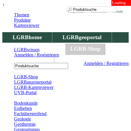
Loading ...
↑
Impressum
Datenschutz
Kontakt
Themen
Produkte
Kartenviewer
LGRBhome
LGRBgeoportal
LGRBbohrungen
LGRB-Shop
LGRBwissen
Anmelden / Registrieren
LGRBwissen
Anmelden / Registrieren
Registrierung
LGRB-Shop
LGRBanzeigeportal
LGRB-Kartenviewer
UVB-Portal
Produkte
Bodenkunde
Erdbeben
Fachübergreifend
Geologie
Geothermie
Geotourismus