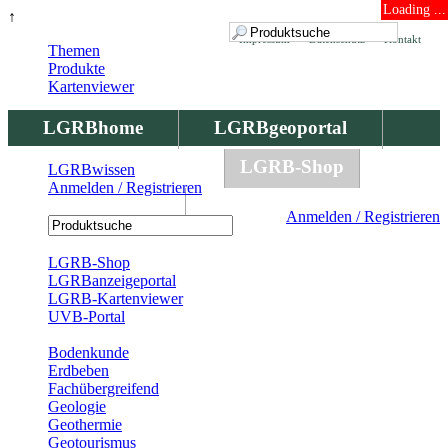
Loading ...
↑
Impressum
Datenschutz
Kontakt
Themen
Produkte
Kartenviewer
LGRBhome
LGRBgeoportal
LGRBbohrungen
LGRB-Shop
LGRBwissen
Anmelden / Registrieren
LGRBwissen
Anmelden / Registrieren
Registrierung
LGRB-Shop
LGRBanzeigeportal
LGRB-Kartenviewer
UVB-Portal
Produkte
Bodenkunde
Erdbeben
Fachübergreifend
Geologie
Geothermie
Geotourismus