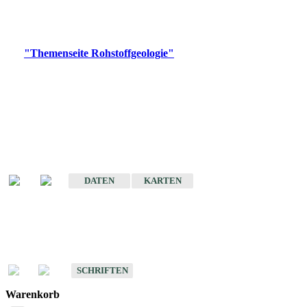
Bitte wählen Sie ein Produkt im gewünschten Format aus.
Digitale Produkte, die direkt downloadbar sind, finden Sie auf
der
"Themenseite Rohstoffgeologie"
im
LGRBgeoportal
.
Amtlicher Datensatz
(Planungsmaßstab)
Karte der mineralischen Rohstoffe von Baden-Württemberg 1 : 50 000
(GeoLa), Blattschnitte
DATEN
KARTEN
Schriften
Schriften des Fachbereichs Rohstoffgeologie
SCHRIFTEN
Warenkorb