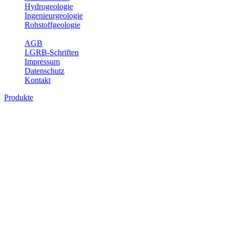
Hydrogeologie
Ingenieurgeologie
Rohstoffgeologie
Service
AGB
LGRB-Schriften
Impressum
Datenschutz
Kontakt
Produkte
Produkte des Themenbereichs
Rohstoffgeologie
Baden-Württemberg ist reich an hochwertigen Rohstoffvorkommen
besonders aus den Bereichen der Steine und Erden sowie der
Industrieminerale. Mit demRohstoffsicherungskonzept wird dem
LGRB der Auftrag erteilt, diese Rohstoffvorkommen zu erkunden,
abzugrenzen, zu bewerten und zu beschreiben. Die Themen im
Fachbereich Rohstoffgeologie geben eine Übersicht über die im
Land betriebenen Gewinnungsstellen, über die oberflächennahen
mineralischen Rohstoffe, die Steinsalzverbreitung im Mittleren
Muschelkalk sowie über einige wichtige Nutzungskonflikte.