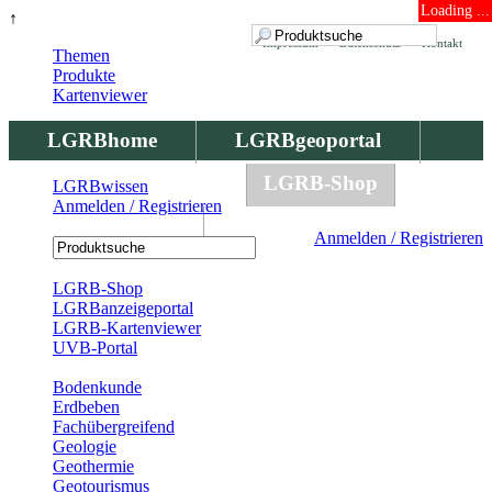
Loading ...
↑
Impressum
Datenschutz
Kontakt
Themen
Produkte
Kartenviewer
LGRBhome
LGRBgeoportal
LGRBbohrungen
LGRB-Shop
LGRBwissen
Anmelden / Registrieren
LGRBwissen
Anmelden / Registrieren
Registrierung
LGRB-Shop
LGRBanzeigeportal
LGRB-Kartenviewer
UVB-Portal
Produkte
Bodenkunde
Erdbeben
Fachübergreifend
Geologie
Geothermie
Geotourismus