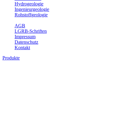
Hydrogeologie
Ingenieurgeologie
Rohstoffgeologie
Service
AGB
LGRB-Schriften
Impressum
Datenschutz
Kontakt
Produkte
Produkte des Themenbereichs
Rohstoffgeologie
Baden-Württemberg ist reich an hochwertigen Rohstoffvorkommen
besonders aus den Bereichen der Steine und Erden sowie der
Industrieminerale. Mit demRohstoffsicherungskonzept wird dem
LGRB der Auftrag erteilt, diese Rohstoffvorkommen zu erkunden,
abzugrenzen, zu bewerten und zu beschreiben. Die Themen im
Fachbereich Rohstoffgeologie geben eine Übersicht über die im
Land betriebenen Gewinnungsstellen, über die oberflächennahen
mineralischen Rohstoffe, die Steinsalzverbreitung im Mittleren
Muschelkalk sowie über einige wichtige Nutzungskonflikte.