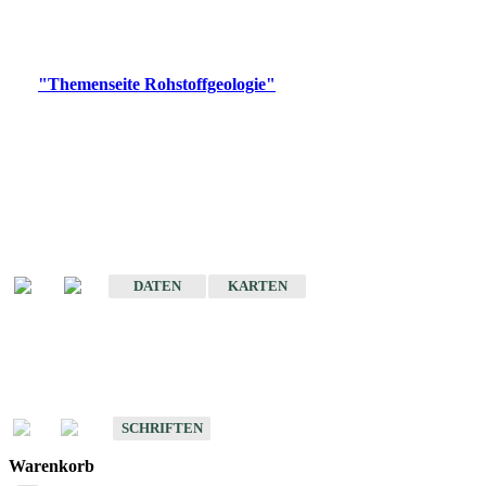
Bitte wählen Sie ein Produkt im gewünschten Format aus.
Digitale Produkte, die direkt downloadbar sind, finden Sie auf
der
"Themenseite Rohstoffgeologie"
im
LGRBgeoportal
.
Amtlicher Datensatz
(Planungsmaßstab)
Karte der mineralischen Rohstoffe von Baden-Württemberg 1 : 50 000
(GeoLa), Blattschnitte
DATEN
KARTEN
Schriften
Schriften des Fachbereichs Rohstoffgeologie
SCHRIFTEN
Warenkorb