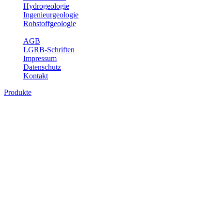
Hydrogeologie
Ingenieurgeologie
Rohstoffgeologie
Service
AGB
LGRB-Schriften
Impressum
Datenschutz
Kontakt
Produkte
Produkte des Themenbereichs
Rohstoffgeologie
Baden-Württemberg ist reich an hochwertigen Rohstoffvorkommen
besonders aus den Bereichen der Steine und Erden sowie der
Industrieminerale. Mit demRohstoffsicherungskonzept wird dem
LGRB der Auftrag erteilt, diese Rohstoffvorkommen zu erkunden,
abzugrenzen, zu bewerten und zu beschreiben. Die Themen im
Fachbereich Rohstoffgeologie geben eine Übersicht über die im
Land betriebenen Gewinnungsstellen, über die oberflächennahen
mineralischen Rohstoffe, die Steinsalzverbreitung im Mittleren
Muschelkalk sowie über einige wichtige Nutzungskonflikte.