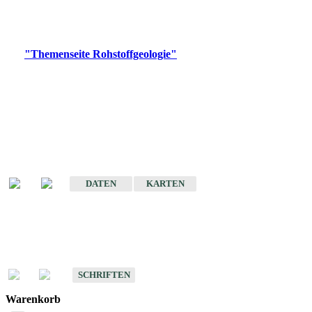
Bitte wählen Sie ein Produkt im gewünschten Format aus.
Digitale Produkte, die direkt downloadbar sind, finden Sie auf
der
"Themenseite Rohstoffgeologie"
im
LGRBgeoportal
.
Amtlicher Datensatz
(Planungsmaßstab)
Karte der mineralischen Rohstoffe von Baden-Württemberg 1 : 50 000
(GeoLa), Blattschnitte
DATEN
KARTEN
Schriften
Schriften des Fachbereichs Rohstoffgeologie
SCHRIFTEN
Warenkorb