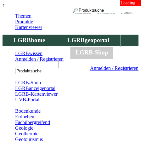
Loading ...
↑
Impressum
Datenschutz
Kontakt
Themen
Produkte
Kartenviewer
LGRBhome
LGRBgeoportal
LGRBbohrungen
LGRB-Shop
LGRBwissen
Anmelden / Registrieren
LGRBwissen
Anmelden / Registrieren
Registrierung
LGRB-Shop
LGRBanzeigeportal
LGRB-Kartenviewer
UVB-Portal
Produkte
Bodenkunde
Erdbeben
Fachübergreifend
Geologie
Geothermie
Geotourismus