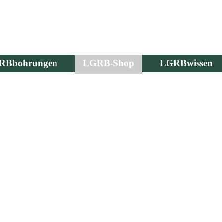
RBbohrungen
LGRB-Shop
LGRBwissen