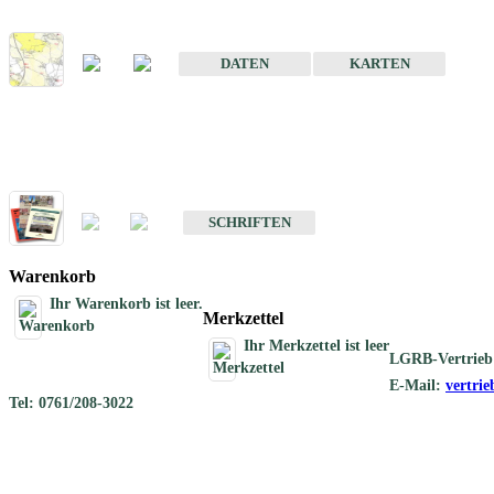
Karte der mineralischen Rohstoffe von Baden-Württemberg 1 : 50 0
DATEN
KARTEN
Schriften
Schriften des Fachbereichs Rohstoffgeologie
SCHRIFTEN
Warenkorb
Ihr Warenkorb ist leer.
Merkzettel
Ihr Merkzettel ist leer
LGRB-Vertrieb
E-Mail:
vertri
Tel: 0761/208-3022