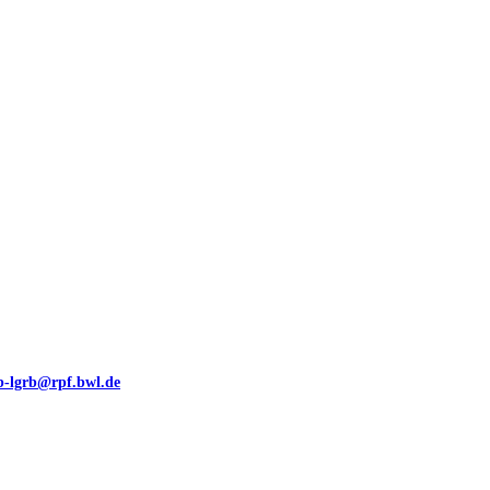
00 (GeoLa), Blattschnitte
eb-lgrb@rpf.bwl.de