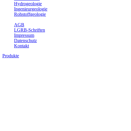
Hydrogeologie
Ingenieurgeologie
Rohstoffgeologie
Service
AGB
LGRB-Schriften
Impressum
Datenschutz
Kontakt
Produkte
Produkte des Themenbereichs Rohstoffgeo
Baden-Württemberg ist reich an hochwertigen Rohstoffvorkommen be
Auftrag erteilt, diese Rohstoffvorkommen zu erkunden, abzugrenzen,
Gewinnungsstellen, über die oberflächennahen mineralischen Rohstoff
Bitte wählen Sie ein Produkt im gewünschten Format aus.
Digitale Produkte, die direkt downloadbar sind, finden Sie auf d
Amtlicher Datensatz (Planungs