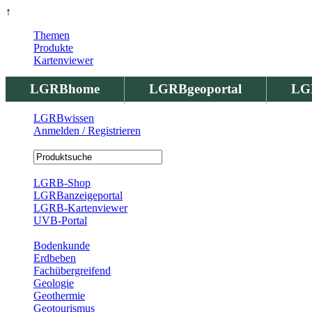
↑
Themen
Produkte
Kartenviewer
LGRBhome
LGRBgeoportal
LG
LGRBwissen
Anmelden / Registrieren
Registrierung
LGRB-Shop
LGRBanzeigeportal
LGRB-Kartenviewer
UVB-Portal
Produkte
Bodenkunde
Erdbeben
Fachübergreifend
Geologie
Geothermie
Geotourismus