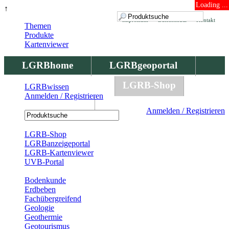
Loading ...
↑
Impressum
Datenschutz
Kontakt
Themen
Produkte
Kartenviewer
LGRBhome
LGRBgeoportal
LGRBbohrungen
LGRB-Shop
LGRBwissen
Anmelden / Registrieren
LGRBwissen
Anmelden / Registrieren
Registrierung
LGRB-Shop
LGRBanzeigeportal
LGRB-Kartenviewer
UVB-Portal
Produkte
Bodenkunde
Erdbeben
Fachübergreifend
Geologie
Geothermie
Geotourismus