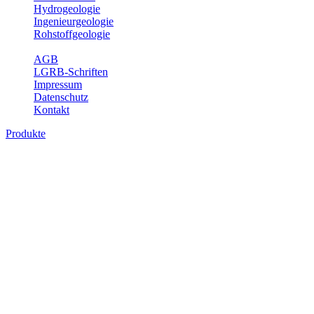
Hydrogeologie
Ingenieurgeologie
Rohstoffgeologie
Service
AGB
LGRB-Schriften
Impressum
Datenschutz
Kontakt
Produkte
Produkte des Themenbereichs
Rohstoffgeologie
Baden-Württemberg ist reich an hochwertigen Rohstoffvorkommen
besonders aus den Bereichen der Steine und Erden sowie der
Industrieminerale. Mit demRohstoffsicherungskonzept wird dem
LGRB der Auftrag erteilt, diese Rohstoffvorkommen zu erkunden,
abzugrenzen, zu bewerten und zu beschreiben. Die Themen im
Fachbereich Rohstoffgeologie geben eine Übersicht über die im
Land betriebenen Gewinnungsstellen, über die oberflächennahen
mineralischen Rohstoffe, die Steinsalzverbreitung im Mittleren
Muschelkalk sowie über einige wichtige Nutzungskonflikte.