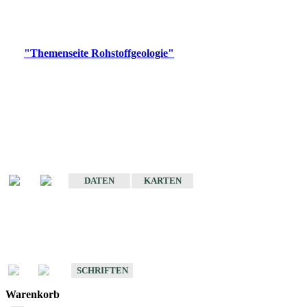
Bitte wählen Sie ein Produkt im gewünschten Format aus.
Digitale Produkte, die direkt downloadbar sind, finden Sie auf
der
"Themenseite Rohstoffgeologie"
im
LGRBgeoportal
.
Amtlicher Datensatz
(Planungsmaßstab)
Karte der mineralischen Rohstoffe von Baden-Württemberg 1 : 50 000
(GeoLa), Blattschnitte
DATEN
KARTEN
Schriften
Schriften des Fachbereichs Rohstoffgeologie
SCHRIFTEN
Warenkorb