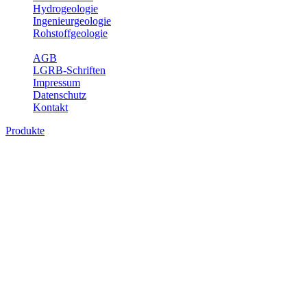
Hydrogeologie
Ingenieurgeologie
Rohstoffgeologie
Service
AGB
LGRB-Schriften
Impressum
Datenschutz
Kontakt
Produkte
Produkte des Themenbereichs
Rohstoffgeologie
Baden-Württemberg ist reich an hochwertigen Rohstoffvorkommen
besonders aus den Bereichen der Steine und Erden sowie der
Industrieminerale. Mit demRohstoffsicherungskonzept wird dem
LGRB der Auftrag erteilt, diese Rohstoffvorkommen zu erkunden,
abzugrenzen, zu bewerten und zu beschreiben. Die Themen im
Fachbereich Rohstoffgeologie geben eine Übersicht über die im
Land betriebenen Gewinnungsstellen, über die oberflächennahen
mineralischen Rohstoffe, die Steinsalzverbreitung im Mittleren
Muschelkalk sowie über einige wichtige Nutzungskonflikte.