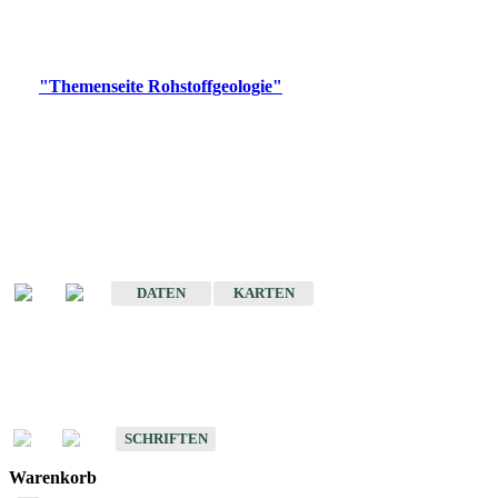
Bitte wählen Sie ein Produkt im gewünschten Format aus.
Digitale Produkte, die direkt downloadbar sind, finden Sie auf
der
"Themenseite Rohstoffgeologie"
im
LGRBgeoportal
.
Amtlicher Datensatz
(Planungsmaßstab)
Karte der mineralischen Rohstoffe von Baden-Württemberg 1 : 50 000
(GeoLa), Blattschnitte
DATEN
KARTEN
Schriften
Schriften des Fachbereichs Rohstoffgeologie
SCHRIFTEN
Warenkorb