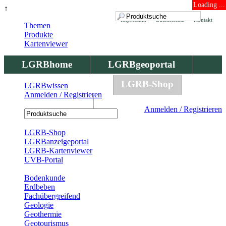
Loading ...
↑
Impressum
Datenschutz
Kontakt
Themen
Produkte
Kartenviewer
LGRBhome
LGRBgeoportal
LGRBbohrungen
LGRB-Shop
LGRBwissen
Anmelden / Registrieren
LGRBwissen
Anmelden / Registrieren
Registrierung
LGRB-Shop
LGRBanzeigeportal
LGRB-Kartenviewer
UVB-Portal
Produkte
Bodenkunde
Erdbeben
Fachübergreifend
Geologie
Geothermie
Geotourismus