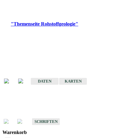
Bitte wählen Sie ein Produkt im gewünschten Format aus.
Digitale Produkte, die direkt downloadbar sind, finden Sie auf
der
"Themenseite Rohstoffgeologie"
im
LGRBgeoportal
.
Amtlicher Datensatz
(Planungsmaßstab)
Karte der mineralischen Rohstoffe von Baden-Württemberg 1 : 50 000
(GeoLa), Blattschnitte
DATEN
KARTEN
Schriften
Schriften des Fachbereichs Rohstoffgeologie
SCHRIFTEN
Warenkorb