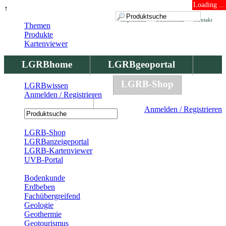
Loading ...
↑
Impressum
Datenschutz
Kontakt
Themen
Produkte
Kartenviewer
LGRBhome
LGRBgeoportal
LGRBbohrungen
LGRB-Shop
LGRBwissen
Anmelden / Registrieren
LGRBwissen
Anmelden / Registrieren
Registrierung
LGRB-Shop
LGRBanzeigeportal
LGRB-Kartenviewer
UVB-Portal
Produkte
Bodenkunde
Erdbeben
Fachübergreifend
Geologie
Geothermie
Geotourismus