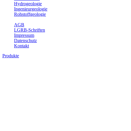
Hydrogeologie
Ingenieurgeologie
Rohstoffgeologie
Service
AGB
LGRB-Schriften
Impressum
Datenschutz
Kontakt
Produkte
Produkte des Themenbereichs
Rohstoffgeologie
Baden-Württemberg ist reich an hochwertigen Rohstoffvorkommen
besonders aus den Bereichen der Steine und Erden sowie der
Industrieminerale. Mit demRohstoffsicherungskonzept wird dem
LGRB der Auftrag erteilt, diese Rohstoffvorkommen zu erkunden,
abzugrenzen, zu bewerten und zu beschreiben. Die Themen im
Fachbereich Rohstoffgeologie geben eine Übersicht über die im
Land betriebenen Gewinnungsstellen, über die oberflächennahen
mineralischen Rohstoffe, die Steinsalzverbreitung im Mittleren
Muschelkalk sowie über einige wichtige Nutzungskonflikte.