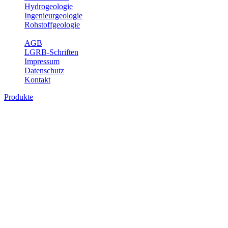
Hydrogeologie
Ingenieurgeologie
Rohstoffgeologie
Service
AGB
LGRB-Schriften
Impressum
Datenschutz
Kontakt
Produkte
Produkte des Themenbereichs
Rohstoffgeologie
Baden-Württemberg ist reich an hochwertigen Rohstoffvorkommen
besonders aus den Bereichen der Steine und Erden sowie der
Industrieminerale. Mit demRohstoffsicherungskonzept wird dem
LGRB der Auftrag erteilt, diese Rohstoffvorkommen zu erkunden,
abzugrenzen, zu bewerten und zu beschreiben. Die Themen im
Fachbereich Rohstoffgeologie geben eine Übersicht über die im
Land betriebenen Gewinnungsstellen, über die oberflächennahen
mineralischen Rohstoffe, die Steinsalzverbreitung im Mittleren
Muschelkalk sowie über einige wichtige Nutzungskonflikte.