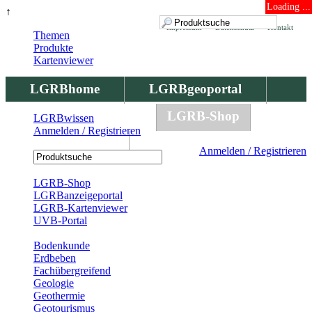
Loading ...
↑
Impressum
Datenschutz
Kontakt
Themen
Produkte
Kartenviewer
LGRBhome
LGRBgeoportal
LGRBbohrungen
LGRB-Shop
LGRBwissen
Anmelden / Registrieren
LGRBwissen
Anmelden / Registrieren
Registrierung
LGRB-Shop
LGRBanzeigeportal
LGRB-Kartenviewer
UVB-Portal
Produkte
Bodenkunde
Erdbeben
Fachübergreifend
Geologie
Geothermie
Geotourismus