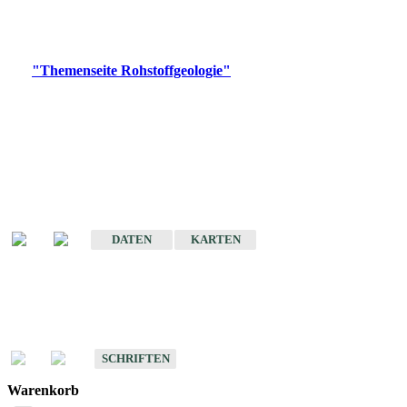
Bitte wählen Sie ein Produkt im gewünschten Format aus.
Digitale Produkte, die direkt downloadbar sind, finden Sie auf
der
"Themenseite Rohstoffgeologie"
im
LGRBgeoportal
.
Amtlicher Datensatz
(Planungsmaßstab)
Karte der mineralischen Rohstoffe von Baden-Württemberg 1 : 50 000
(GeoLa), Blattschnitte
DATEN
KARTEN
Schriften
Schriften des Fachbereichs Rohstoffgeologie
SCHRIFTEN
Warenkorb