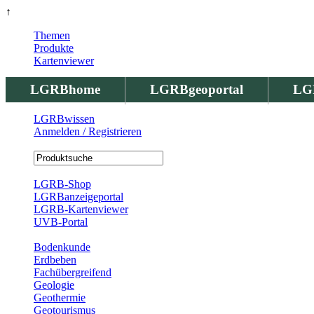
↑
Themen
Produkte
Kartenviewer
LGRBhome
LGRBgeoportal
LG
LGRBwissen
Anmelden / Registrieren
Registrierung
LGRB-Shop
LGRBanzeigeportal
LGRB-Kartenviewer
UVB-Portal
Produkte
Bodenkunde
Erdbeben
Fachübergreifend
Geologie
Geothermie
Geotourismus