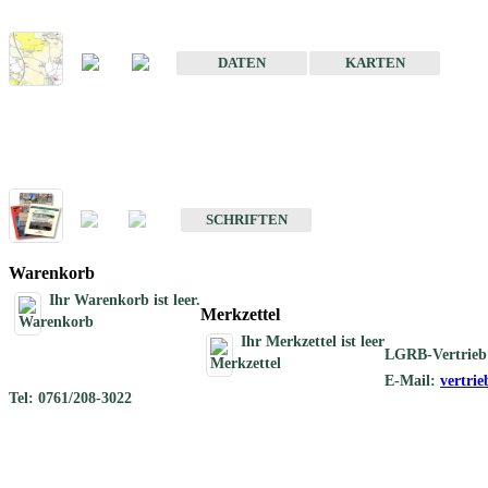
Karte der mineralischen Rohstoffe von Baden-Württemberg 1 : 50 0
DATEN
KARTEN
Schriften
Schriften des Fachbereichs Rohstoffgeologie
SCHRIFTEN
Warenkorb
Ihr Warenkorb ist leer.
Merkzettel
Ihr Merkzettel ist leer
LGRB-Vertrieb
E-Mail:
vertri
Tel: 0761/208-3022