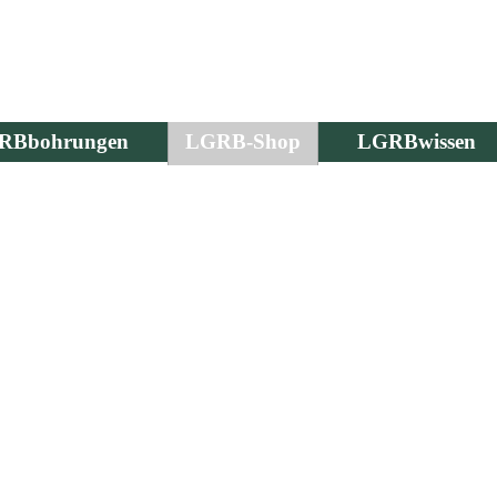
RBbohrungen
LGRB-Shop
LGRBwissen