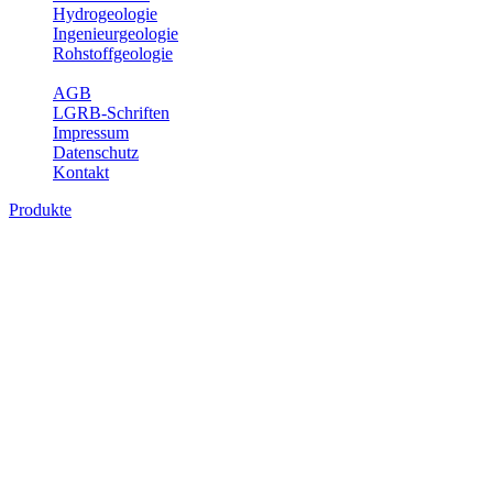
Hydrogeologie
Ingenieurgeologie
Rohstoffgeologie
Service
AGB
LGRB-Schriften
Impressum
Datenschutz
Kontakt
Produkte
Produkte des Themenbereichs Rohstoffgeo
Baden-Württemberg ist reich an hochwertigen Rohstoffvorkommen be
Auftrag erteilt, diese Rohstoffvorkommen zu erkunden, abzugrenzen,
Gewinnungsstellen, über die oberflächennahen mineralischen Rohstoff
Bitte wählen Sie ein Produkt im gewünschten Format aus.
Digitale Produkte, die direkt downloadbar sind, finden Sie auf d
Amtlicher Datensatz (Planungs