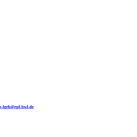
00 (GeoLa), Blattschnitte
eb-lgrb@rpf.bwl.de