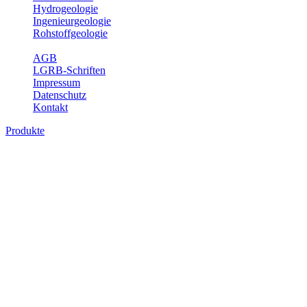
Hydrogeologie
Ingenieurgeologie
Rohstoffgeologie
Service
AGB
LGRB-Schriften
Impressum
Datenschutz
Kontakt
Produkte
Produkte des Themenbereichs Rohstoffgeo
Baden-Württemberg ist reich an hochwertigen Rohstoffvorkommen be
Auftrag erteilt, diese Rohstoffvorkommen zu erkunden, abzugrenzen,
Gewinnungsstellen, über die oberflächennahen mineralischen Rohstoff
Bitte wählen Sie ein Produkt im gewünschten Format aus.
Digitale Produkte, die direkt downloadbar sind, finden Sie auf d
Amtlicher Datensatz (Planungs