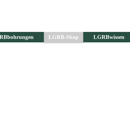
RBbohrungen
LGRB-Shop
LGRBwissen