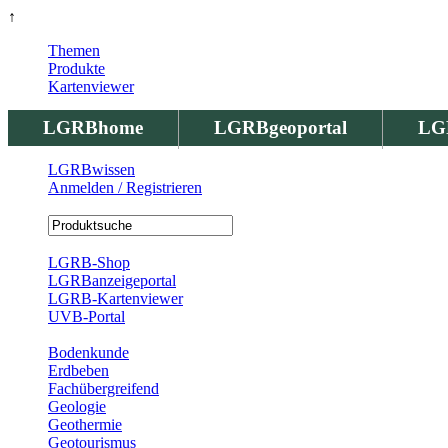
↑
Themen
Produkte
Kartenviewer
LGRBhome
LGRBgeoportal
LG
LGRBwissen
Anmelden / Registrieren
Registrierung
LGRB-Shop
LGRBanzeigeportal
LGRB-Kartenviewer
UVB-Portal
Produkte
Bodenkunde
Erdbeben
Fachübergreifend
Geologie
Geothermie
Geotourismus