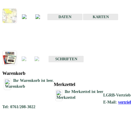
Karte der mineralischen Rohstoffe von Baden-Württemberg 1 : 50 0
DATEN
KARTEN
Schriften
Schriften des Fachbereichs Rohstoffgeologie
SCHRIFTEN
Warenkorb
Ihr Warenkorb ist leer.
Merkzettel
Ihr Merkzettel ist leer
LGRB-Vertrieb
E-Mail:
vertri
Tel: 0761/208-3022