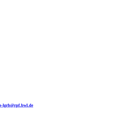
00 (GeoLa), Blattschnitte
eb-lgrb@rpf.bwl.de