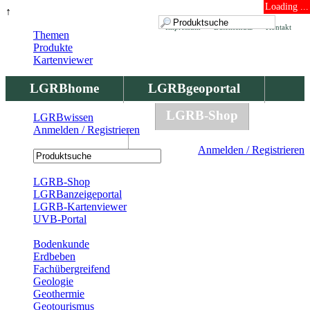
Loading ...
↑
Impressum
Datenschutz
Kontakt
Themen
Produkte
Kartenviewer
LGRBhome
LGRBgeoportal
LGRBbohrungen
LGRB-Shop
LGRBwissen
Anmelden / Registrieren
LGRBwissen
Anmelden / Registrieren
Registrierung
LGRB-Shop
LGRBanzeigeportal
LGRB-Kartenviewer
UVB-Portal
Produkte
Bodenkunde
Erdbeben
Fachübergreifend
Geologie
Geothermie
Geotourismus