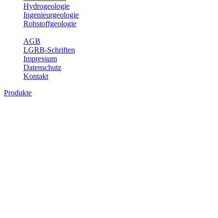
Hydrogeologie
Ingenieurgeologie
Rohstoffgeologie
Service
AGB
LGRB-Schriften
Impressum
Datenschutz
Kontakt
Produkte
Produkte des Themenbereichs
Rohstoffgeologie
Baden-Württemberg ist reich an hochwertigen Rohstoffvorkommen
besonders aus den Bereichen der Steine und Erden sowie der
Industrieminerale. Mit demRohstoffsicherungskonzept wird dem
LGRB der Auftrag erteilt, diese Rohstoffvorkommen zu erkunden,
abzugrenzen, zu bewerten und zu beschreiben. Die Themen im
Fachbereich Rohstoffgeologie geben eine Übersicht über die im
Land betriebenen Gewinnungsstellen, über die oberflächennahen
mineralischen Rohstoffe, die Steinsalzverbreitung im Mittleren
Muschelkalk sowie über einige wichtige Nutzungskonflikte.