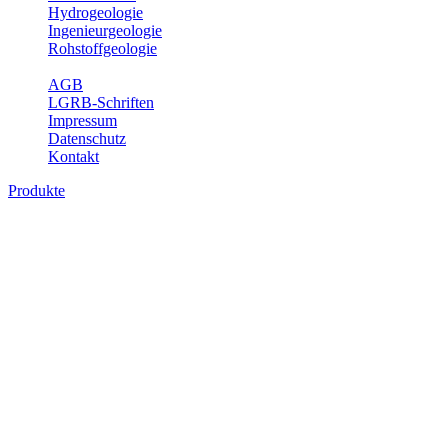
Hydrogeologie
Ingenieurgeologie
Rohstoffgeologie
Service
AGB
LGRB-Schriften
Impressum
Datenschutz
Kontakt
Produkte
Produkte des Themenbereichs Rohstoffgeo
Baden-Württemberg ist reich an hochwertigen Rohstoffvorkommen be
Auftrag erteilt, diese Rohstoffvorkommen zu erkunden, abzugrenzen,
Gewinnungsstellen, über die oberflächennahen mineralischen Rohstoff
Bitte wählen Sie ein Produkt im gewünschten Format aus.
Digitale Produkte, die direkt downloadbar sind, finden Sie auf d
Amtlicher Datensatz (Planungs