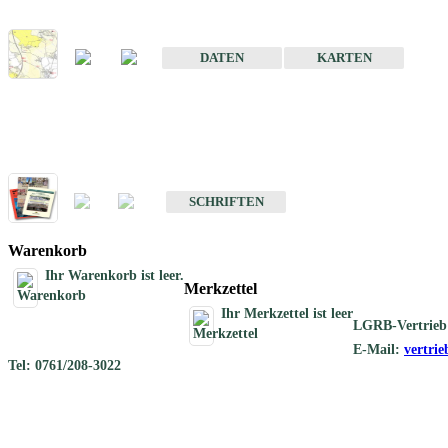
Karte der mineralischen Rohstoffe von Baden-Württemberg 1 : 50 0
DATEN
KARTEN
Schriften
Schriften des Fachbereichs Rohstoffgeologie
SCHRIFTEN
Warenkorb
Ihr Warenkorb ist leer.
Merkzettel
Ihr Merkzettel ist leer
LGRB-Vertrieb
E-Mail:
vertri
Tel: 0761/208-3022