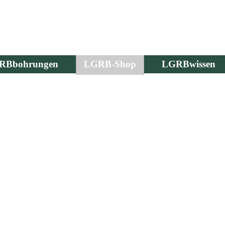
RBbohrungen
LGRB-Shop
LGRBwissen