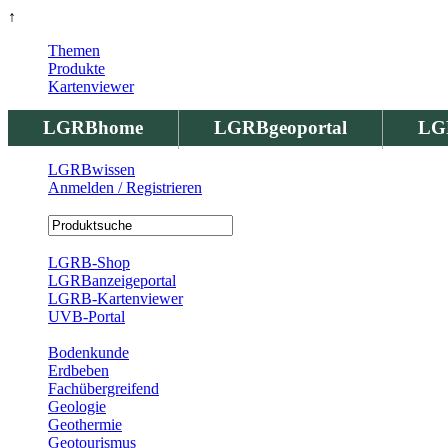
↑
Themen
Produkte
Kartenviewer
LGRBhome
LGRBgeoportal
LG
LGRBwissen
Anmelden / Registrieren
Registrierung
LGRB-Shop
LGRBanzeigeportal
LGRB-Kartenviewer
UVB-Portal
Produkte
Bodenkunde
Erdbeben
Fachübergreifend
Geologie
Geothermie
Geotourismus