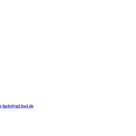
00 (GeoLa), Blattschnitte
eb-lgrb@rpf.bwl.de