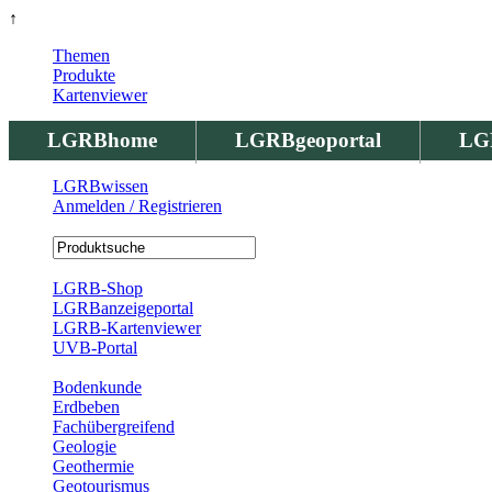
↑
Themen
Produkte
Kartenviewer
LGRBhome
LGRBgeoportal
LG
LGRBwissen
Anmelden / Registrieren
Registrierung
LGRB-Shop
LGRBanzeigeportal
LGRB-Kartenviewer
UVB-Portal
Produkte
Bodenkunde
Erdbeben
Fachübergreifend
Geologie
Geothermie
Geotourismus