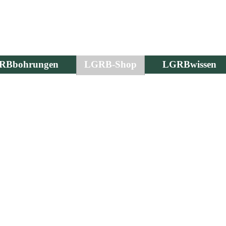
RBbohrungen
LGRB-Shop
LGRBwissen