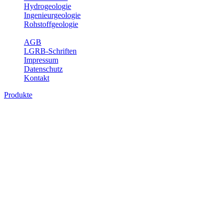
Hydrogeologie
Ingenieurgeologie
Rohstoffgeologie
Service
AGB
LGRB-Schriften
Impressum
Datenschutz
Kontakt
Produkte
Produkte des Themenbereichs Rohstoffgeo
Baden-Württemberg ist reich an hochwertigen Rohstoffvorkommen be
Auftrag erteilt, diese Rohstoffvorkommen zu erkunden, abzugrenzen,
Gewinnungsstellen, über die oberflächennahen mineralischen Rohstoff
Bitte wählen Sie ein Produkt im gewünschten Format aus.
Digitale Produkte, die direkt downloadbar sind, finden Sie auf d
Amtlicher Datensatz (Planungs