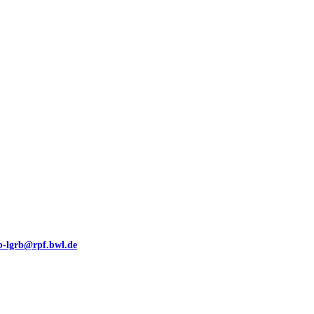
00 (GeoLa), Blattschnitte
eb-lgrb@rpf.bwl.de