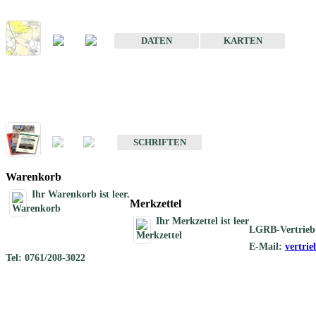
Karte der mineralischen Rohstoffe von Baden-Württemberg 1 : 50 0
DATEN
KARTEN
Schriften
Schriften des Fachbereichs Rohstoffgeologie
SCHRIFTEN
Warenkorb
Ihr Warenkorb ist leer.
Merkzettel
Ihr Merkzettel ist leer
LGRB-Vertrieb
E-Mail:
vertri
Tel: 0761/208-3022