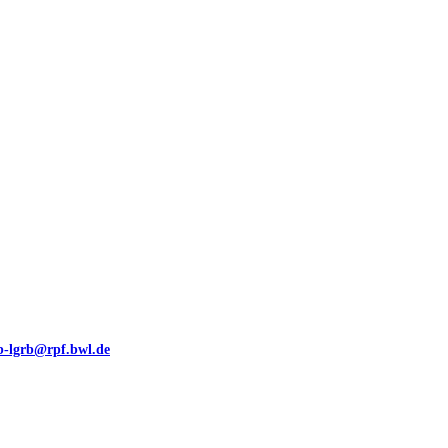
00 (GeoLa), Blattschnitte
eb-lgrb@rpf.bwl.de