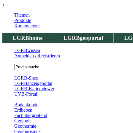
↑
Themen
Produkte
Kartenviewer
LGRBhome
LGRBgeoportal
LG
LGRBwissen
Anmelden / Registrieren
Registrierung
LGRB-Shop
LGRBanzeigeportal
LGRB-Kartenviewer
UVB-Portal
Produkte
Bodenkunde
Erdbeben
Fachübergreifend
Geologie
Geothermie
Geotourismus