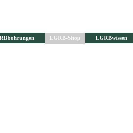
RBbohrungen
LGRB-Shop
LGRBwissen