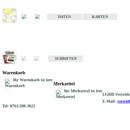
Karte der mineralischen Rohstoffe von Baden-Württemberg 1 : 50 0
DATEN
KARTEN
Schriften
Schriften des Fachbereichs Rohstoffgeologie
SCHRIFTEN
Warenkorb
Ihr Warenkorb ist leer.
Merkzettel
Ihr Merkzettel ist leer
LGRB-Vertrieb
E-Mail:
vertri
Tel: 0761/208-3022