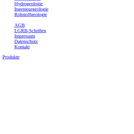
Hydrogeologie
Ingenieurgeologie
Rohstoffgeologie
Service
AGB
LGRB-Schriften
Impressum
Datenschutz
Kontakt
Produkte
Produkte des Themenbereichs Rohstoffgeo
Baden-Württemberg ist reich an hochwertigen Rohstoffvorkommen be
Auftrag erteilt, diese Rohstoffvorkommen zu erkunden, abzugrenzen,
Gewinnungsstellen, über die oberflächennahen mineralischen Rohstoff
Bitte wählen Sie ein Produkt im gewünschten Format aus.
Digitale Produkte, die direkt downloadbar sind, finden Sie auf d
Amtlicher Datensatz (Planungs