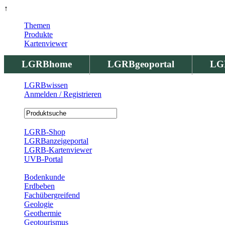
↑
Themen
Produkte
Kartenviewer
LGRBhome
LGRBgeoportal
LG
LGRBwissen
Anmelden / Registrieren
Registrierung
LGRB-Shop
LGRBanzeigeportal
LGRB-Kartenviewer
UVB-Portal
Produkte
Bodenkunde
Erdbeben
Fachübergreifend
Geologie
Geothermie
Geotourismus