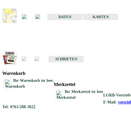
Karte der mineralischen Rohstoffe von Baden-Württemberg 1 : 50 0
DATEN
KARTEN
Schriften
Schriften des Fachbereichs Rohstoffgeologie
SCHRIFTEN
Warenkorb
Ihr Warenkorb ist leer.
Merkzettel
Ihr Merkzettel ist leer
LGRB-Vertrieb
E-Mail:
vertri
Tel: 0761/208-3022