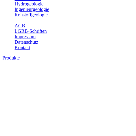
Hydrogeologie
Ingenieurgeologie
Rohstoffgeologie
Service
AGB
LGRB-Schriften
Impressum
Datenschutz
Kontakt
Produkte
Produkte des Themenbereichs Rohstoffgeo
Baden-Württemberg ist reich an hochwertigen Rohstoffvorkommen be
Auftrag erteilt, diese Rohstoffvorkommen zu erkunden, abzugrenzen,
Gewinnungsstellen, über die oberflächennahen mineralischen Rohstoff
Bitte wählen Sie ein Produkt im gewünschten Format aus.
Digitale Produkte, die direkt downloadbar sind, finden Sie auf d
Amtlicher Datensatz (Planungs