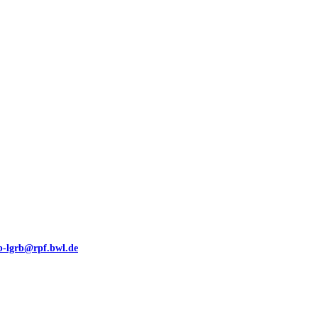
00 (GeoLa), Blattschnitte
eb-lgrb@rpf.bwl.de