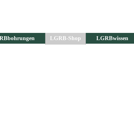
RBbohrungen
LGRB-Shop
LGRBwissen