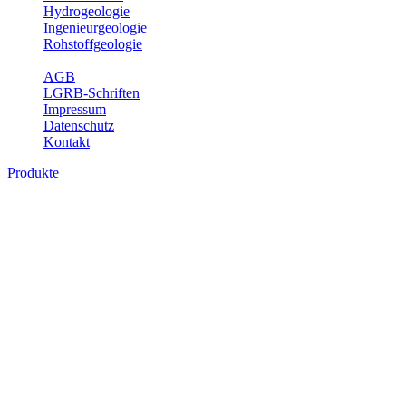
Hydrogeologie
Ingenieurgeologie
Rohstoffgeologie
Service
AGB
LGRB-Schriften
Impressum
Datenschutz
Kontakt
Produkte
Produkte des Themenbereichs
Rohstoffgeologie
Baden-Württemberg ist reich an hochwertigen Rohstoffvorkommen
besonders aus den Bereichen der Steine und Erden sowie der
Industrieminerale. Mit demRohstoffsicherungskonzept wird dem
LGRB der Auftrag erteilt, diese Rohstoffvorkommen zu erkunden,
abzugrenzen, zu bewerten und zu beschreiben. Die Themen im
Fachbereich Rohstoffgeologie geben eine Übersicht über die im
Land betriebenen Gewinnungsstellen, über die oberflächennahen
mineralischen Rohstoffe, die Steinsalzverbreitung im Mittleren
Muschelkalk sowie über einige wichtige Nutzungskonflikte.