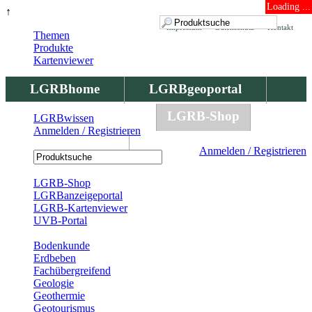
Loading ...
↑
Impressum
Datenschutz
Kontakt
Themen
Produkte
Kartenviewer
LGRBhome
LGRBgeoportal
LGRBbohrungen
LGRB-Shop
LGRBwissen
Anmelden / Registrieren
LGRBwissen
Anmelden / Registrieren
Registrierung
LGRB-Shop
LGRBanzeigeportal
LGRB-Kartenviewer
UVB-Portal
Produkte
Bodenkunde
Erdbeben
Fachübergreifend
Geologie
Geothermie
Geotourismus