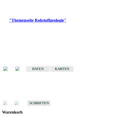
Bitte wählen Sie ein Produkt im gewünschten Format aus.
Digitale Produkte, die direkt downloadbar sind, finden Sie auf
der
"Themenseite Rohstoffgeologie"
im
LGRBgeoportal
.
Amtlicher Datensatz
(Planungsmaßstab)
Karte der mineralischen Rohstoffe von Baden-Württemberg 1 : 50 000
(GeoLa), Blattschnitte
DATEN
KARTEN
Schriften
Schriften des Fachbereichs Rohstoffgeologie
SCHRIFTEN
Warenkorb