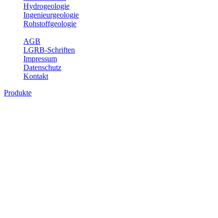
Hydrogeologie
Ingenieurgeologie
Rohstoffgeologie
Service
AGB
LGRB-Schriften
Impressum
Datenschutz
Kontakt
Produkte
Produkte des Themenbereichs Rohstoffgeo
Baden-Württemberg ist reich an hochwertigen Rohstoffvorkommen be
Auftrag erteilt, diese Rohstoffvorkommen zu erkunden, abzugrenzen,
Gewinnungsstellen, über die oberflächennahen mineralischen Rohstoff
Bitte wählen Sie ein Produkt im gewünschten Format aus.
Digitale Produkte, die direkt downloadbar sind, finden Sie auf d
Amtlicher Datensatz (Planungs