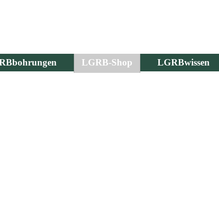
RBbohrungen
LGRB-Shop
LGRBwissen