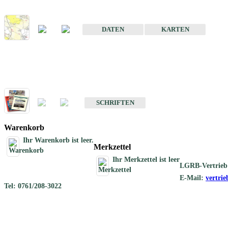
Karte der mineralischen Rohstoffe von Baden-Württemberg 1 : 50 0
DATEN
KARTEN
Schriften
Schriften des Fachbereichs Rohstoffgeologie
SCHRIFTEN
Warenkorb
Ihr Warenkorb ist leer.
Merkzettel
Ihr Merkzettel ist leer
LGRB-Vertrieb
E-Mail:
vertri
Tel: 0761/208-3022