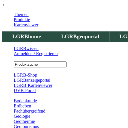
↑
Themen
Produkte
Kartenviewer
LGRBhome
LGRBgeoportal
LG
LGRBwissen
Anmelden / Registrieren
Registrierung
LGRB-Shop
LGRBanzeigeportal
LGRB-Kartenviewer
UVB-Portal
Produkte
Bodenkunde
Erdbeben
Fachübergreifend
Geologie
Geothermie
Geotourismus