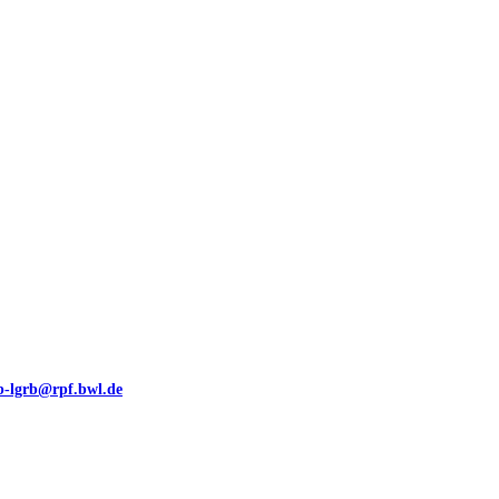
00 (GeoLa), Blattschnitte
eb-lgrb@rpf.bwl.de