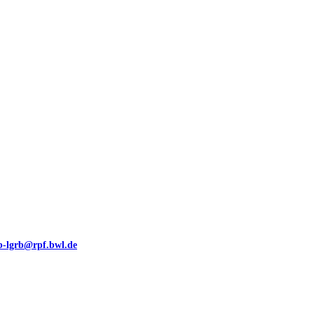
00 (GeoLa), Blattschnitte
eb-lgrb@rpf.bwl.de