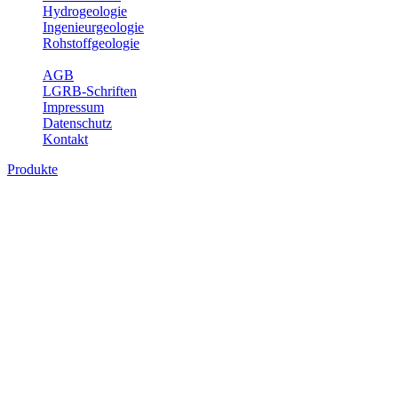
Hydrogeologie
Ingenieurgeologie
Rohstoffgeologie
Service
AGB
LGRB-Schriften
Impressum
Datenschutz
Kontakt
Produkte
Produkte des Themenbereichs Rohstoffgeo
Baden-Württemberg ist reich an hochwertigen Rohstoffvorkommen be
Auftrag erteilt, diese Rohstoffvorkommen zu erkunden, abzugrenzen,
Gewinnungsstellen, über die oberflächennahen mineralischen Rohstoff
Bitte wählen Sie ein Produkt im gewünschten Format aus.
Digitale Produkte, die direkt downloadbar sind, finden Sie auf d
Amtlicher Datensatz (Planungs