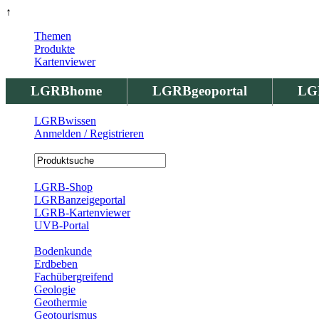
↑
Themen
Produkte
Kartenviewer
LGRBhome
LGRBgeoportal
LG
LGRBwissen
Anmelden / Registrieren
Registrierung
LGRB-Shop
LGRBanzeigeportal
LGRB-Kartenviewer
UVB-Portal
Produkte
Bodenkunde
Erdbeben
Fachübergreifend
Geologie
Geothermie
Geotourismus