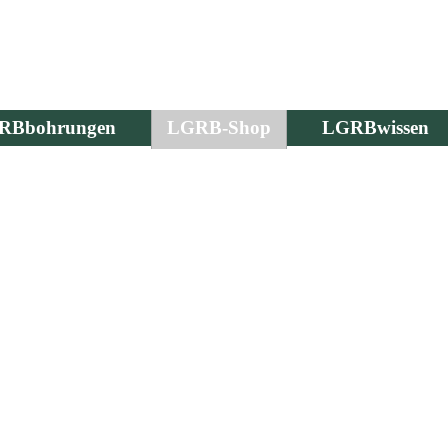
RBbohrungen
LGRB-Shop
LGRBwissen