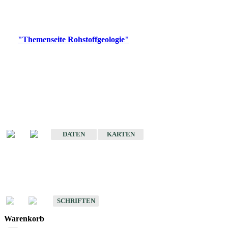
Bitte wählen Sie ein Produkt im gewünschten Format aus.
Digitale Produkte, die direkt downloadbar sind, finden Sie auf
der
"Themenseite Rohstoffgeologie"
im
LGRBgeoportal
.
Amtlicher Datensatz
(Planungsmaßstab)
Karte der mineralischen Rohstoffe von Baden-Württemberg 1 : 50 000
(GeoLa), Blattschnitte
DATEN
KARTEN
Schriften
Schriften des Fachbereichs Rohstoffgeologie
SCHRIFTEN
Warenkorb