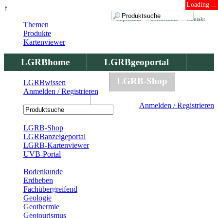
Loading ...
↑
Impressum
Datenschutz
Kontakt
Themen
Produkte
Kartenviewer
LGRBhome
LGRBgeoportal
LGRBbohrungen
LGRB-Shop
LGRBwissen
Anmelden / Registrieren
LGRBwissen
Anmelden / Registrieren
Registrierung
LGRB-Shop
LGRBanzeigeportal
LGRB-Kartenviewer
UVB-Portal
Produkte
Bodenkunde
Erdbeben
Fachübergreifend
Geologie
Geothermie
Geotourismus