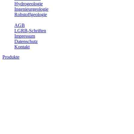
Hydrogeologie
Ingenieurgeologie
Rohstoffgeologie
Service
AGB
LGRB-Schriften
Impressum
Datenschutz
Kontakt
Produkte
Produkte des Themenbereichs
Rohstoffgeologie
Baden-Württemberg ist reich an hochwertigen Rohstoffvorkommen
besonders aus den Bereichen der Steine und Erden sowie der
Industrieminerale. Mit demRohstoffsicherungskonzept wird dem
LGRB der Auftrag erteilt, diese Rohstoffvorkommen zu erkunden,
abzugrenzen, zu bewerten und zu beschreiben. Die Themen im
Fachbereich Rohstoffgeologie geben eine Übersicht über die im
Land betriebenen Gewinnungsstellen, über die oberflächennahen
mineralischen Rohstoffe, die Steinsalzverbreitung im Mittleren
Muschelkalk sowie über einige wichtige Nutzungskonflikte.