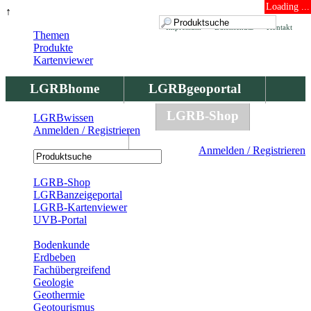
Loading ...
↑
Impressum
Datenschutz
Kontakt
Themen
Produkte
Kartenviewer
LGRBhome
LGRBgeoportal
LGRBbohrungen
LGRB-Shop
LGRBwissen
Anmelden / Registrieren
LGRBwissen
Anmelden / Registrieren
Registrierung
LGRB-Shop
LGRBanzeigeportal
LGRB-Kartenviewer
UVB-Portal
Produkte
Bodenkunde
Erdbeben
Fachübergreifend
Geologie
Geothermie
Geotourismus