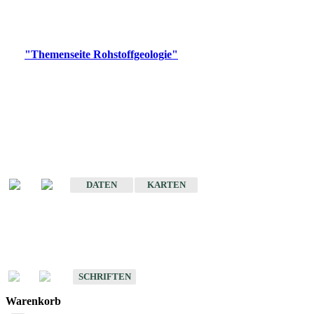
Bitte wählen Sie ein Produkt im gewünschten Format aus.
Digitale Produkte, die direkt downloadbar sind, finden Sie auf
der
"Themenseite Rohstoffgeologie"
im
LGRBgeoportal
.
Amtlicher Datensatz
(Planungsmaßstab)
Karte der mineralischen Rohstoffe von Baden-Württemberg 1 : 50 000
(GeoLa), Blattschnitte
DATEN
KARTEN
Schriften
Schriften des Fachbereichs Rohstoffgeologie
SCHRIFTEN
Warenkorb