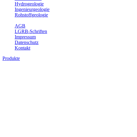
Hydrogeologie
Ingenieurgeologie
Rohstoffgeologie
Service
AGB
LGRB-Schriften
Impressum
Datenschutz
Kontakt
Produkte
Produkte des Themenbereichs
Rohstoffgeologie
Baden-Württemberg ist reich an hochwertigen Rohstoffvorkommen
besonders aus den Bereichen der Steine und Erden sowie der
Industrieminerale. Mit demRohstoffsicherungskonzept wird dem
LGRB der Auftrag erteilt, diese Rohstoffvorkommen zu erkunden,
abzugrenzen, zu bewerten und zu beschreiben. Die Themen im
Fachbereich Rohstoffgeologie geben eine Übersicht über die im
Land betriebenen Gewinnungsstellen, über die oberflächennahen
mineralischen Rohstoffe, die Steinsalzverbreitung im Mittleren
Muschelkalk sowie über einige wichtige Nutzungskonflikte.