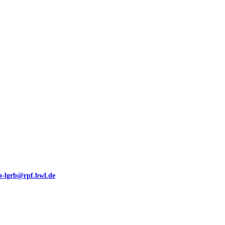
00 (GeoLa), Blattschnitte
eb-lgrb@rpf.bwl.de