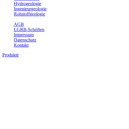
Hydrogeologie
Ingenieurgeologie
Rohstoffgeologie
Service
AGB
LGRB-Schriften
Impressum
Datenschutz
Kontakt
Produkte
Produkte des Themenbereichs Rohstoffgeo
Baden-Württemberg ist reich an hochwertigen Rohstoffvorkommen be
Auftrag erteilt, diese Rohstoffvorkommen zu erkunden, abzugrenzen,
Gewinnungsstellen, über die oberflächennahen mineralischen Rohstoff
Bitte wählen Sie ein Produkt im gewünschten Format aus.
Digitale Produkte, die direkt downloadbar sind, finden Sie auf d
Amtlicher Datensatz (Planungs