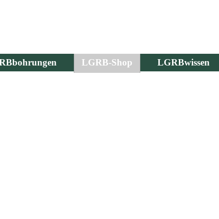
RBbohrungen
LGRB-Shop
LGRBwissen