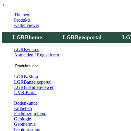
↑
Themen
Produkte
Kartenviewer
LGRBhome
LGRBgeoportal
LG
LGRBwissen
Anmelden / Registrieren
Registrierung
LGRB-Shop
LGRBanzeigeportal
LGRB-Kartenviewer
UVB-Portal
Produkte
Bodenkunde
Erdbeben
Fachübergreifend
Geologie
Geothermie
Geotourismus