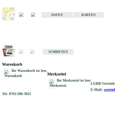
Karte der mineralischen Rohstoffe von Baden-Württemberg 1 : 50 0
DATEN
KARTEN
Schriften
Schriften des Fachbereichs Rohstoffgeologie
SCHRIFTEN
Warenkorb
Ihr Warenkorb ist leer.
Merkzettel
Ihr Merkzettel ist leer
LGRB-Vertrieb
E-Mail:
vertri
Tel: 0761/208-3022