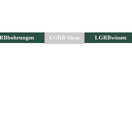
RBbohrungen
LGRB-Shop
LGRBwissen