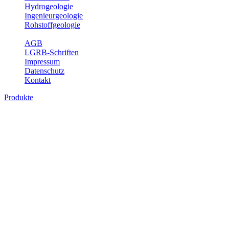
Hydrogeologie
Ingenieurgeologie
Rohstoffgeologie
Service
AGB
LGRB-Schriften
Impressum
Datenschutz
Kontakt
Produkte
Produkte des Themenbereichs Rohstoffgeo
Baden-Württemberg ist reich an hochwertigen Rohstoffvorkommen be
Auftrag erteilt, diese Rohstoffvorkommen zu erkunden, abzugrenzen,
Gewinnungsstellen, über die oberflächennahen mineralischen Rohstoff
Bitte wählen Sie ein Produkt im gewünschten Format aus.
Digitale Produkte, die direkt downloadbar sind, finden Sie auf d
Amtlicher Datensatz (Planungs