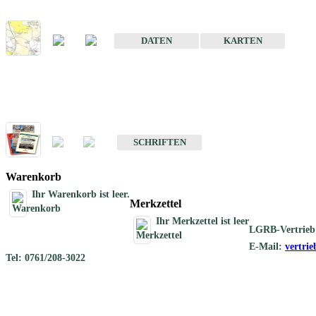
Karte der mineralischen Rohstoffe von Baden-Württemberg 1 : 50 0
DATEN
KARTEN
Schriften
Schriften des Fachbereichs Rohstoffgeologie
SCHRIFTEN
Warenkorb
Ihr Warenkorb ist leer.
Merkzettel
Ihr Merkzettel ist leer
LGRB-Vertrieb
E-Mail:
vertri
Tel: 0761/208-3022