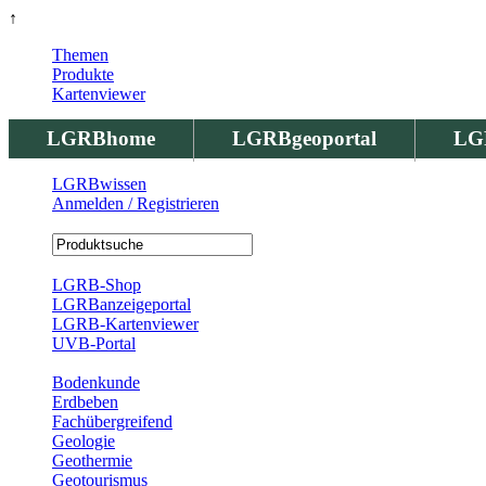
↑
Themen
Produkte
Kartenviewer
LGRBhome
LGRBgeoportal
LG
LGRBwissen
Anmelden / Registrieren
Registrierung
LGRB-Shop
LGRBanzeigeportal
LGRB-Kartenviewer
UVB-Portal
Produkte
Bodenkunde
Erdbeben
Fachübergreifend
Geologie
Geothermie
Geotourismus