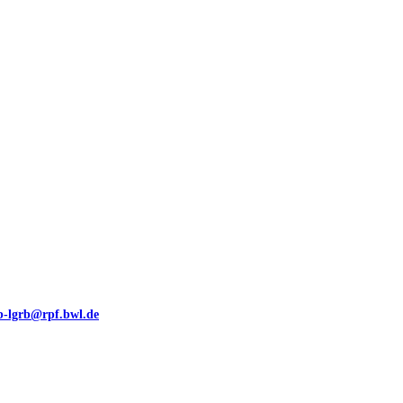
00 (GeoLa), Blattschnitte
eb-lgrb@rpf.bwl.de