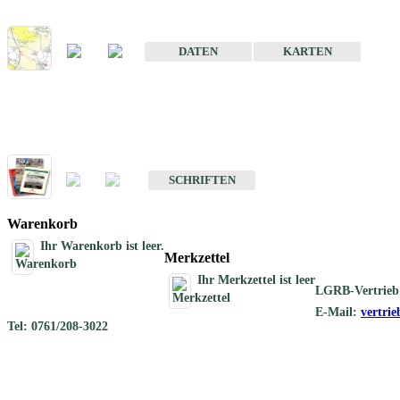
Karte der mineralischen Rohstoffe von Baden-Württemberg 1 : 50 0
DATEN
KARTEN
Schriften
Schriften des Fachbereichs Rohstoffgeologie
SCHRIFTEN
Warenkorb
Ihr Warenkorb ist leer.
Merkzettel
Ihr Merkzettel ist leer
LGRB-Vertrieb
E-Mail:
vertri
Tel: 0761/208-3022