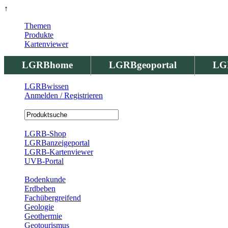
↑
Themen
Produkte
Kartenviewer
LGRBhome
LGRBgeoportal
LG
LGRBwissen
Anmelden / Registrieren
Registrierung
LGRB-Shop
LGRBanzeigeportal
LGRB-Kartenviewer
UVB-Portal
Produkte
Bodenkunde
Erdbeben
Fachübergreifend
Geologie
Geothermie
Geotourismus