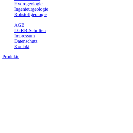
Hydrogeologie
Ingenieurgeologie
Rohstoffgeologie
Service
AGB
LGRB-Schriften
Impressum
Datenschutz
Kontakt
Produkte
Produkte des Themenbereichs Rohstoffgeo
Baden-Württemberg ist reich an hochwertigen Rohstoffvorkommen be
Auftrag erteilt, diese Rohstoffvorkommen zu erkunden, abzugrenzen,
Gewinnungsstellen, über die oberflächennahen mineralischen Rohstoff
Bitte wählen Sie ein Produkt im gewünschten Format aus.
Digitale Produkte, die direkt downloadbar sind, finden Sie auf d
Amtlicher Datensatz (Planungs