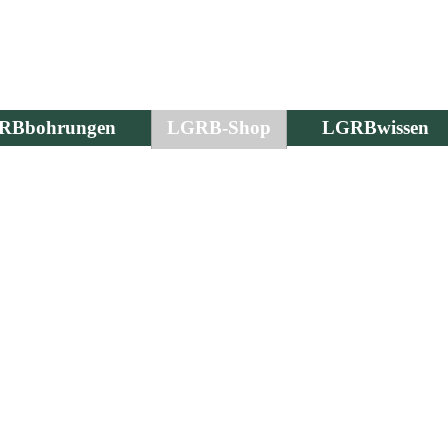
RBbohrungen
LGRB-Shop
LGRBwissen