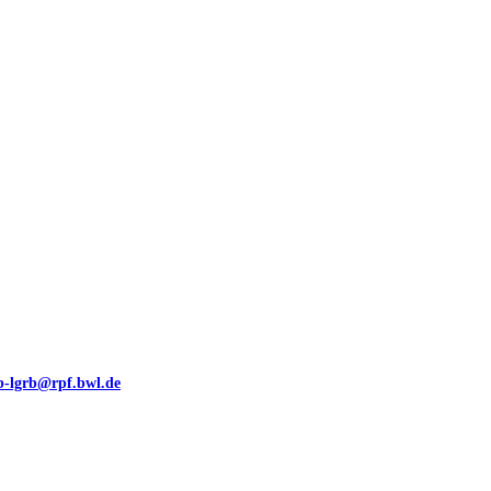
00 (GeoLa), Blattschnitte
eb-lgrb@rpf.bwl.de