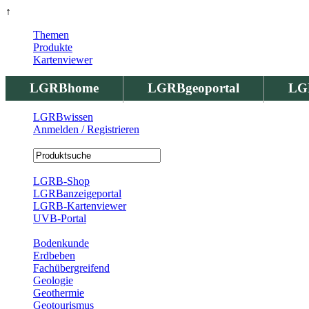
↑
Themen
Produkte
Kartenviewer
LGRBhome
LGRBgeoportal
LG
LGRBwissen
Anmelden / Registrieren
Registrierung
LGRB-Shop
LGRBanzeigeportal
LGRB-Kartenviewer
UVB-Portal
Produkte
Bodenkunde
Erdbeben
Fachübergreifend
Geologie
Geothermie
Geotourismus