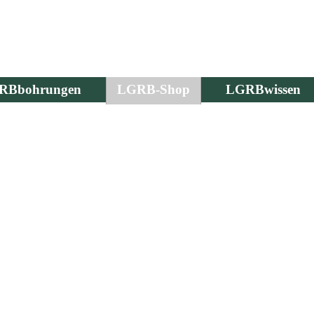
RBbohrungen
LGRB-Shop
LGRBwissen