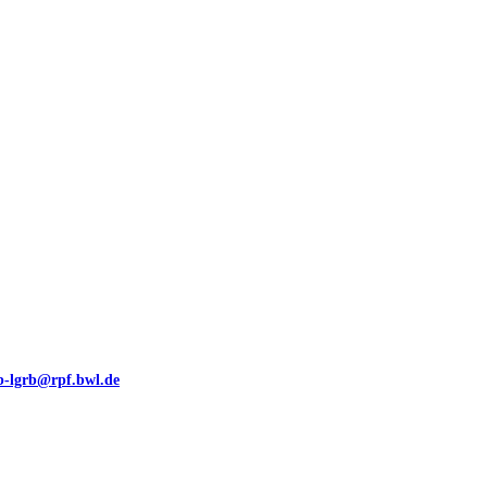
00 (GeoLa), Blattschnitte
eb-lgrb@rpf.bwl.de