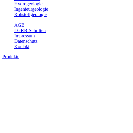
Hydrogeologie
Ingenieurgeologie
Rohstoffgeologie
Service
AGB
LGRB-Schriften
Impressum
Datenschutz
Kontakt
Produkte
Produkte des Themenbereichs Rohstoffgeo
Baden-Württemberg ist reich an hochwertigen Rohstoffvorkommen be
Auftrag erteilt, diese Rohstoffvorkommen zu erkunden, abzugrenzen,
Gewinnungsstellen, über die oberflächennahen mineralischen Rohstoff
Bitte wählen Sie ein Produkt im gewünschten Format aus.
Digitale Produkte, die direkt downloadbar sind, finden Sie auf d
Amtlicher Datensatz (Planungs