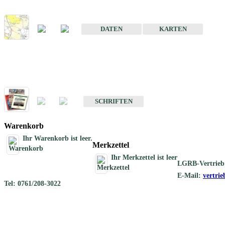
Karte der mineralischen Rohstoffe von Baden-Württemberg 1 : 50 0
DATEN
KARTEN
Schriften
Schriften des Fachbereichs Rohstoffgeologie
SCHRIFTEN
Warenkorb
Ihr Warenkorb ist leer.
Merkzettel
Ihr Merkzettel ist leer
LGRB-Vertrieb
E-Mail:
vertri
Tel: 0761/208-3022