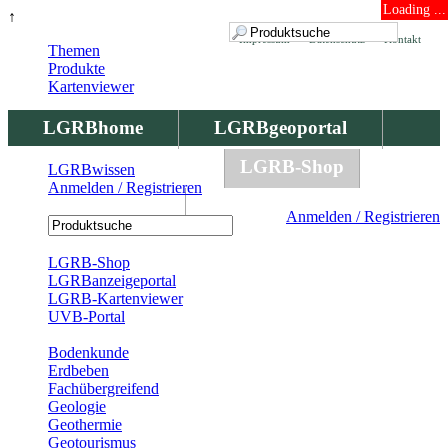
Loading ...
↑
Impressum
Datenschutz
Kontakt
Themen
Produkte
Kartenviewer
LGRBhome
LGRBgeoportal
LGRBbohrungen
LGRB-Shop
LGRBwissen
Anmelden / Registrieren
LGRBwissen
Anmelden / Registrieren
Registrierung
LGRB-Shop
LGRBanzeigeportal
LGRB-Kartenviewer
UVB-Portal
Produkte
Bodenkunde
Erdbeben
Fachübergreifend
Geologie
Geothermie
Geotourismus