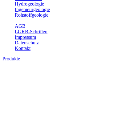
Hydrogeologie
Ingenieurgeologie
Rohstoffgeologie
Service
AGB
LGRB-Schriften
Impressum
Datenschutz
Kontakt
Produkte
Produkte des Themenbereichs
Rohstoffgeologie
Baden-Württemberg ist reich an hochwertigen Rohstoffvorkommen
besonders aus den Bereichen der Steine und Erden sowie der
Industrieminerale. Mit demRohstoffsicherungskonzept wird dem
LGRB der Auftrag erteilt, diese Rohstoffvorkommen zu erkunden,
abzugrenzen, zu bewerten und zu beschreiben. Die Themen im
Fachbereich Rohstoffgeologie geben eine Übersicht über die im
Land betriebenen Gewinnungsstellen, über die oberflächennahen
mineralischen Rohstoffe, die Steinsalzverbreitung im Mittleren
Muschelkalk sowie über einige wichtige Nutzungskonflikte.