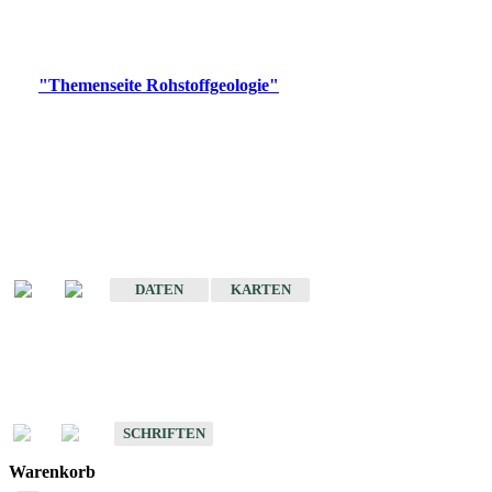
Bitte wählen Sie ein Produkt im gewünschten Format aus.
Digitale Produkte, die direkt downloadbar sind, finden Sie auf
der
"Themenseite Rohstoffgeologie"
im
LGRBgeoportal
.
Amtlicher Datensatz
(Planungsmaßstab)
Karte der mineralischen Rohstoffe von Baden-Württemberg 1 : 50 000
(GeoLa), Blattschnitte
DATEN
KARTEN
Schriften
Schriften des Fachbereichs Rohstoffgeologie
SCHRIFTEN
Warenkorb