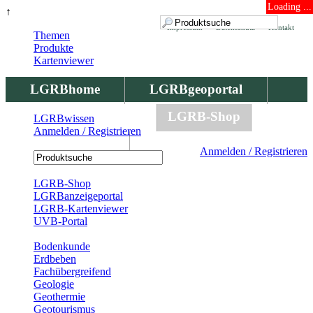
Loading ...
↑
Impressum
Datenschutz
Kontakt
Themen
Produkte
Kartenviewer
LGRBhome
LGRBgeoportal
LGRBbohrungen
LGRB-Shop
LGRBwissen
Anmelden / Registrieren
LGRBwissen
Anmelden / Registrieren
Registrierung
LGRB-Shop
LGRBanzeigeportal
LGRB-Kartenviewer
UVB-Portal
Produkte
Bodenkunde
Erdbeben
Fachübergreifend
Geologie
Geothermie
Geotourismus