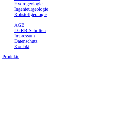
Hydrogeologie
Ingenieurgeologie
Rohstoffgeologie
Service
AGB
LGRB-Schriften
Impressum
Datenschutz
Kontakt
Produkte
Produkte des Themenbereichs
Rohstoffgeologie
Baden-Württemberg ist reich an hochwertigen Rohstoffvorkommen
besonders aus den Bereichen der Steine und Erden sowie der
Industrieminerale. Mit demRohstoffsicherungskonzept wird dem
LGRB der Auftrag erteilt, diese Rohstoffvorkommen zu erkunden,
abzugrenzen, zu bewerten und zu beschreiben. Die Themen im
Fachbereich Rohstoffgeologie geben eine Übersicht über die im
Land betriebenen Gewinnungsstellen, über die oberflächennahen
mineralischen Rohstoffe, die Steinsalzverbreitung im Mittleren
Muschelkalk sowie über einige wichtige Nutzungskonflikte.