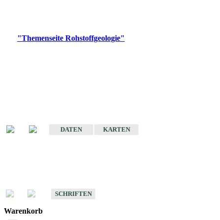
Bitte wählen Sie ein Produkt im gewünschten Format aus.
Digitale Produkte, die direkt downloadbar sind, finden Sie auf
der
"Themenseite Rohstoffgeologie"
im
LGRBgeoportal
.
Amtlicher Datensatz
(Planungsmaßstab)
Karte der mineralischen Rohstoffe von Baden-Württemberg 1 : 50 000
(GeoLa), Blattschnitte
DATEN
KARTEN
Schriften
Schriften des Fachbereichs Rohstoffgeologie
SCHRIFTEN
Warenkorb