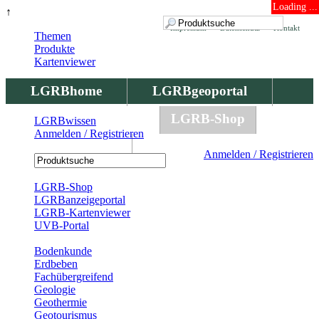
Loading ...
↑
Impressum
Datenschutz
Kontakt
Themen
Produkte
Kartenviewer
LGRBhome
LGRBgeoportal
LGRBbohrungen
LGRB-Shop
LGRBwissen
Anmelden / Registrieren
LGRBwissen
Anmelden / Registrieren
Registrierung
LGRB-Shop
LGRBanzeigeportal
LGRB-Kartenviewer
UVB-Portal
Produkte
Bodenkunde
Erdbeben
Fachübergreifend
Geologie
Geothermie
Geotourismus