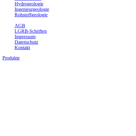
Hydrogeologie
Ingenieurgeologie
Rohstoffgeologie
Service
AGB
LGRB-Schriften
Impressum
Datenschutz
Kontakt
Produkte
Produkte des Themenbereichs
Rohstoffgeologie
Baden-Württemberg ist reich an hochwertigen Rohstoffvorkommen
besonders aus den Bereichen der Steine und Erden sowie der
Industrieminerale. Mit demRohstoffsicherungskonzept wird dem
LGRB der Auftrag erteilt, diese Rohstoffvorkommen zu erkunden,
abzugrenzen, zu bewerten und zu beschreiben. Die Themen im
Fachbereich Rohstoffgeologie geben eine Übersicht über die im
Land betriebenen Gewinnungsstellen, über die oberflächennahen
mineralischen Rohstoffe, die Steinsalzverbreitung im Mittleren
Muschelkalk sowie über einige wichtige Nutzungskonflikte.