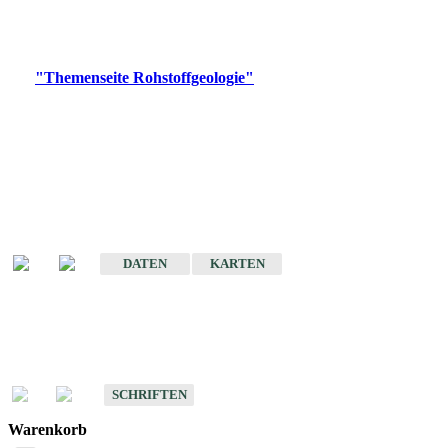
Bitte wählen Sie ein Produkt im gewünschten Format aus.
Digitale Produkte, die direkt downloadbar sind, finden Sie auf
der
"Themenseite Rohstoffgeologie"
im
LGRBgeoportal
.
Amtlicher Datensatz
(Planungsmaßstab)
Karte der mineralischen Rohstoffe von Baden-Württemberg 1 : 50 000
(GeoLa), Blattschnitte
DATEN
KARTEN
Schriften
Schriften des Fachbereichs Rohstoffgeologie
SCHRIFTEN
Warenkorb