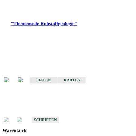
Bitte wählen Sie ein Produkt im gewünschten Format aus.
Digitale Produkte, die direkt downloadbar sind, finden Sie auf
der
"Themenseite Rohstoffgeologie"
im
LGRBgeoportal
.
Amtlicher Datensatz
(Planungsmaßstab)
Karte der mineralischen Rohstoffe von Baden-Württemberg 1 : 50 000
(GeoLa), Blattschnitte
DATEN
KARTEN
Schriften
Schriften des Fachbereichs Rohstoffgeologie
SCHRIFTEN
Warenkorb