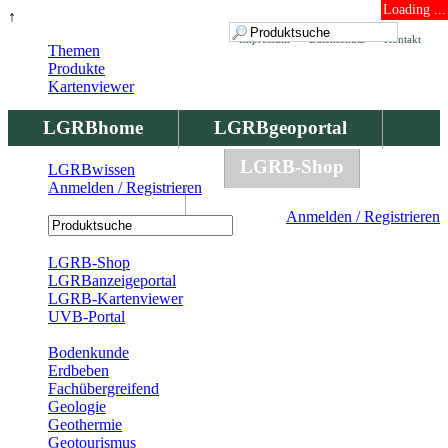
Loading ...
↑
Impressum
Datenschutz
Kontakt
Themen
Produkte
Kartenviewer
LGRBhome
LGRBgeoportal
LGRBbohrungen
LGRB-Shop
LGRBwissen
Anmelden / Registrieren
LGRBwissen
Anmelden / Registrieren
Registrierung
LGRB-Shop
LGRBanzeigeportal
LGRB-Kartenviewer
UVB-Portal
Produkte
Bodenkunde
Erdbeben
Fachübergreifend
Geologie
Geothermie
Geotourismus