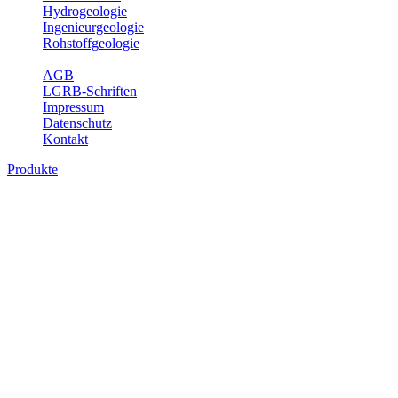
Hydrogeologie
Ingenieurgeologie
Rohstoffgeologie
Service
AGB
LGRB-Schriften
Impressum
Datenschutz
Kontakt
Produkte
Produkte des Themenbereichs
Rohstoffgeologie
Baden-Württemberg ist reich an hochwertigen Rohstoffvorkommen
besonders aus den Bereichen der Steine und Erden sowie der
Industrieminerale. Mit demRohstoffsicherungskonzept wird dem
LGRB der Auftrag erteilt, diese Rohstoffvorkommen zu erkunden,
abzugrenzen, zu bewerten und zu beschreiben. Die Themen im
Fachbereich Rohstoffgeologie geben eine Übersicht über die im
Land betriebenen Gewinnungsstellen, über die oberflächennahen
mineralischen Rohstoffe, die Steinsalzverbreitung im Mittleren
Muschelkalk sowie über einige wichtige Nutzungskonflikte.