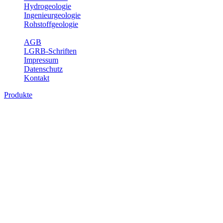
Hydrogeologie
Ingenieurgeologie
Rohstoffgeologie
Service
AGB
LGRB-Schriften
Impressum
Datenschutz
Kontakt
Produkte
Produkte des Themenbereichs Rohstoffgeo
Baden-Württemberg ist reich an hochwertigen Rohstoffvorkommen be
Auftrag erteilt, diese Rohstoffvorkommen zu erkunden, abzugrenzen,
Gewinnungsstellen, über die oberflächennahen mineralischen Rohstoff
Bitte wählen Sie ein Produkt im gewünschten Format aus.
Digitale Produkte, die direkt downloadbar sind, finden Sie auf d
Amtlicher Datensatz (Planungs