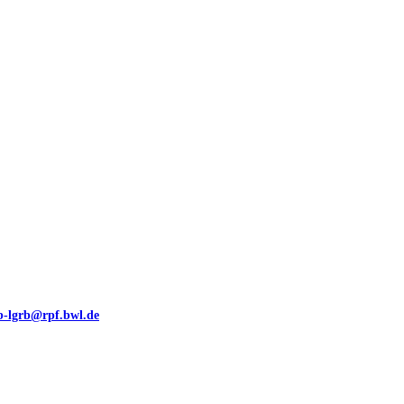
00 (GeoLa), Blattschnitte
eb-lgrb@rpf.bwl.de