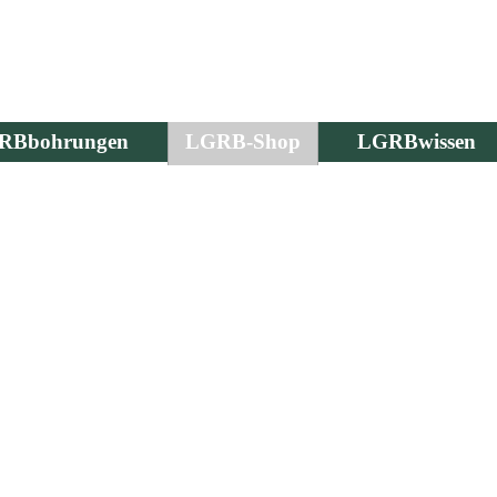
RBbohrungen
LGRB-Shop
LGRBwissen