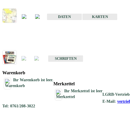
Karte der mineralischen Rohstoffe von Baden-Württemberg 1 : 50 0
DATEN
KARTEN
Schriften
Schriften des Fachbereichs Rohstoffgeologie
SCHRIFTEN
Warenkorb
Ihr Warenkorb ist leer.
Merkzettel
Ihr Merkzettel ist leer
LGRB-Vertrieb
E-Mail:
vertri
Tel: 0761/208-3022