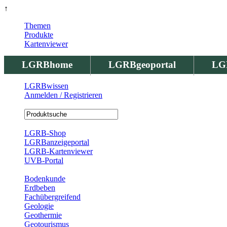
↑
Themen
Produkte
Kartenviewer
LGRBhome
LGRBgeoportal
LG
LGRBwissen
Anmelden / Registrieren
Registrierung
LGRB-Shop
LGRBanzeigeportal
LGRB-Kartenviewer
UVB-Portal
Produkte
Bodenkunde
Erdbeben
Fachübergreifend
Geologie
Geothermie
Geotourismus