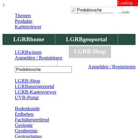
Loading ...
↑
Impressum
Datenschutz
Kontakt
Themen
Produkte
Kartenviewer
LGRBhome
LGRBgeoportal
LGRBbohrungen
LGRB-Shop
LGRBwissen
Anmelden / Registrieren
LGRBwissen
Anmelden / Registrieren
Registrierung
LGRB-Shop
LGRBanzeigeportal
LGRB-Kartenviewer
UVB-Portal
Produkte
Bodenkunde
Erdbeben
Fachübergreifend
Geologie
Geothermie
Geotourismus