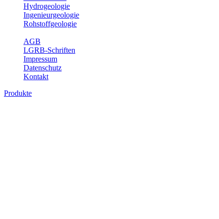
Hydrogeologie
Ingenieurgeologie
Rohstoffgeologie
Service
AGB
LGRB-Schriften
Impressum
Datenschutz
Kontakt
Produkte
Produkte des Themenbereichs
Rohstoffgeologie
Baden-Württemberg ist reich an hochwertigen Rohstoffvorkommen
besonders aus den Bereichen der Steine und Erden sowie der
Industrieminerale. Mit demRohstoffsicherungskonzept wird dem
LGRB der Auftrag erteilt, diese Rohstoffvorkommen zu erkunden,
abzugrenzen, zu bewerten und zu beschreiben. Die Themen im
Fachbereich Rohstoffgeologie geben eine Übersicht über die im
Land betriebenen Gewinnungsstellen, über die oberflächennahen
mineralischen Rohstoffe, die Steinsalzverbreitung im Mittleren
Muschelkalk sowie über einige wichtige Nutzungskonflikte.