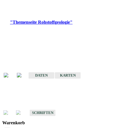
Bitte wählen Sie ein Produkt im gewünschten Format aus.
Digitale Produkte, die direkt downloadbar sind, finden Sie auf
der
"Themenseite Rohstoffgeologie"
im
LGRBgeoportal
.
Amtlicher Datensatz
(Planungsmaßstab)
Karte der mineralischen Rohstoffe von Baden-Württemberg 1 : 50 000
(GeoLa), Blattschnitte
DATEN
KARTEN
Schriften
Schriften des Fachbereichs Rohstoffgeologie
SCHRIFTEN
Warenkorb