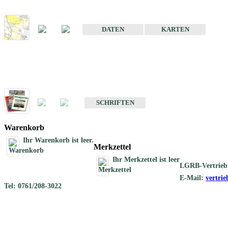
Karte der mineralischen Rohstoffe von Baden-Württemberg 1 : 50 0
DATEN
KARTEN
Schriften
Schriften des Fachbereichs Rohstoffgeologie
SCHRIFTEN
Warenkorb
Ihr Warenkorb ist leer.
Merkzettel
Ihr Merkzettel ist leer
LGRB-Vertrieb
E-Mail:
vertri
Tel: 0761/208-3022