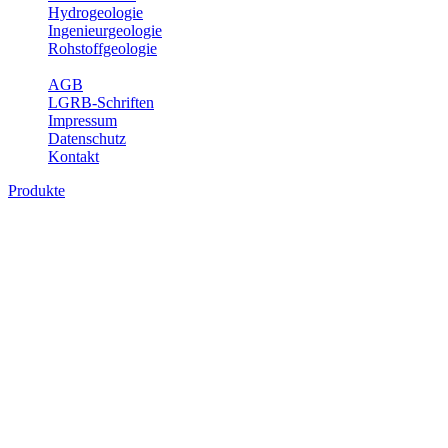
Hydrogeologie
Ingenieurgeologie
Rohstoffgeologie
Service
AGB
LGRB-Schriften
Impressum
Datenschutz
Kontakt
Produkte
Produkte des Themenbereichs Rohstoffgeo
Baden-Württemberg ist reich an hochwertigen Rohstoffvorkommen be
Auftrag erteilt, diese Rohstoffvorkommen zu erkunden, abzugrenzen,
Gewinnungsstellen, über die oberflächennahen mineralischen Rohstoff
Bitte wählen Sie ein Produkt im gewünschten Format aus.
Digitale Produkte, die direkt downloadbar sind, finden Sie auf d
Amtlicher Datensatz (Planungs