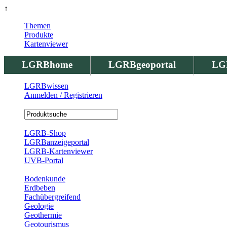
↑
Themen
Produkte
Kartenviewer
LGRBhome
LGRBgeoportal
LG
LGRBwissen
Anmelden / Registrieren
Registrierung
LGRB-Shop
LGRBanzeigeportal
LGRB-Kartenviewer
UVB-Portal
Produkte
Bodenkunde
Erdbeben
Fachübergreifend
Geologie
Geothermie
Geotourismus