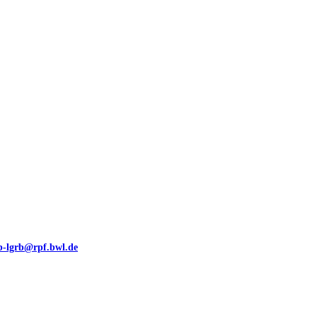
00 (GeoLa), Blattschnitte
eb-lgrb@rpf.bwl.de