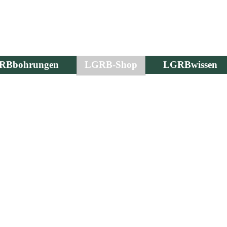
RBbohrungen
LGRB-Shop
LGRBwissen