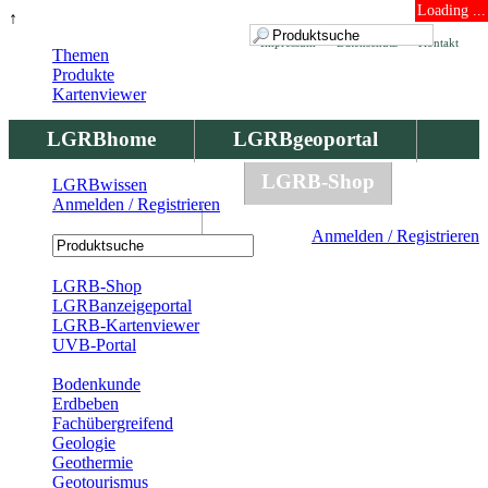
Loading ...
↑
Impressum
Datenschutz
Kontakt
Themen
Produkte
Kartenviewer
LGRBhome
LGRBgeoportal
LGRBbohrungen
LGRB-Shop
LGRBwissen
Anmelden / Registrieren
LGRBwissen
Anmelden / Registrieren
Registrierung
LGRB-Shop
LGRBanzeigeportal
LGRB-Kartenviewer
UVB-Portal
Produkte
Bodenkunde
Erdbeben
Fachübergreifend
Geologie
Geothermie
Geotourismus