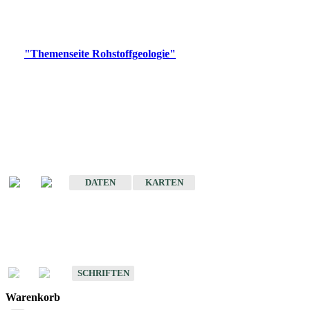
Bitte wählen Sie ein Produkt im gewünschten Format aus.
Digitale Produkte, die direkt downloadbar sind, finden Sie auf
der
"Themenseite Rohstoffgeologie"
im
LGRBgeoportal
.
Amtlicher Datensatz
(Planungsmaßstab)
Karte der mineralischen Rohstoffe von Baden-Württemberg 1 : 50 000
(GeoLa), Blattschnitte
DATEN
KARTEN
Schriften
Schriften des Fachbereichs Rohstoffgeologie
SCHRIFTEN
Warenkorb