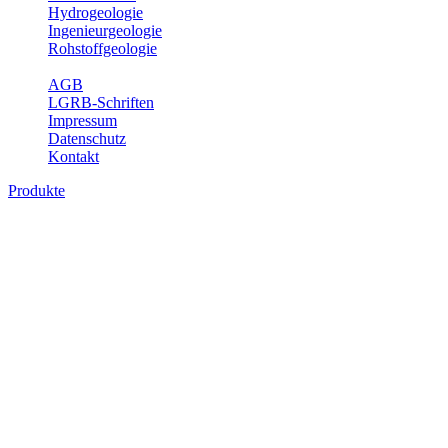
Hydrogeologie
Ingenieurgeologie
Rohstoffgeologie
Service
AGB
LGRB-Schriften
Impressum
Datenschutz
Kontakt
Produkte
Produkte des Themenbereichs
Rohstoffgeologie
Baden-Württemberg ist reich an hochwertigen Rohstoffvorkommen
besonders aus den Bereichen der Steine und Erden sowie der
Industrieminerale. Mit demRohstoffsicherungskonzept wird dem
LGRB der Auftrag erteilt, diese Rohstoffvorkommen zu erkunden,
abzugrenzen, zu bewerten und zu beschreiben. Die Themen im
Fachbereich Rohstoffgeologie geben eine Übersicht über die im
Land betriebenen Gewinnungsstellen, über die oberflächennahen
mineralischen Rohstoffe, die Steinsalzverbreitung im Mittleren
Muschelkalk sowie über einige wichtige Nutzungskonflikte.