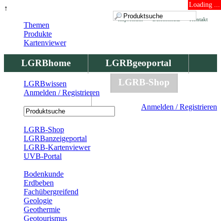
Loading ...
↑
Impressum
Datenschutz
Kontakt
Themen
Produkte
Kartenviewer
LGRBhome
LGRBgeoportal
LGRBbohrungen
LGRB-Shop
LGRBwissen
Anmelden / Registrieren
LGRBwissen
Anmelden / Registrieren
Registrierung
LGRB-Shop
LGRBanzeigeportal
LGRB-Kartenviewer
UVB-Portal
Produkte
Bodenkunde
Erdbeben
Fachübergreifend
Geologie
Geothermie
Geotourismus