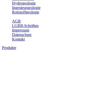
Hydrogeologie
Ingenieurgeologie
Rohstoffgeologie
Service
AGB
LGRB-Schriften
Impressum
Datenschutz
Kontakt
Produkte
Produkte des Themenbereichs
Rohstoffgeologie
Baden-Württemberg ist reich an hochwertigen Rohstoffvorkommen
besonders aus den Bereichen der Steine und Erden sowie der
Industrieminerale. Mit demRohstoffsicherungskonzept wird dem
LGRB der Auftrag erteilt, diese Rohstoffvorkommen zu erkunden,
abzugrenzen, zu bewerten und zu beschreiben. Die Themen im
Fachbereich Rohstoffgeologie geben eine Übersicht über die im
Land betriebenen Gewinnungsstellen, über die oberflächennahen
mineralischen Rohstoffe, die Steinsalzverbreitung im Mittleren
Muschelkalk sowie über einige wichtige Nutzungskonflikte.