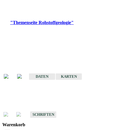
Bitte wählen Sie ein Produkt im gewünschten Format aus.
Digitale Produkte, die direkt downloadbar sind, finden Sie auf
der
"Themenseite Rohstoffgeologie"
im
LGRBgeoportal
.
Amtlicher Datensatz
(Planungsmaßstab)
Karte der mineralischen Rohstoffe von Baden-Württemberg 1 : 50 000
(GeoLa), Blattschnitte
DATEN
KARTEN
Schriften
Schriften des Fachbereichs Rohstoffgeologie
SCHRIFTEN
Warenkorb