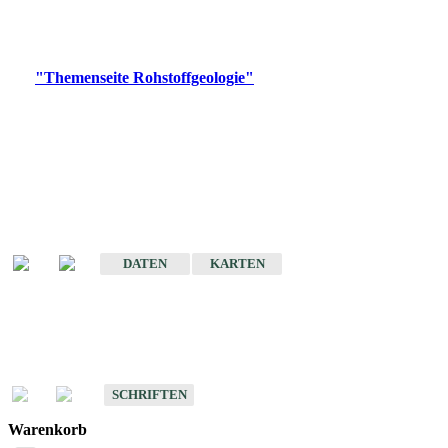
Bitte wählen Sie ein Produkt im gewünschten Format aus.
Digitale Produkte, die direkt downloadbar sind, finden Sie auf
der
"Themenseite Rohstoffgeologie"
im
LGRBgeoportal
.
Amtlicher Datensatz
(Planungsmaßstab)
Karte der mineralischen Rohstoffe von Baden-Württemberg 1 : 50 000
(GeoLa), Blattschnitte
DATEN
KARTEN
Schriften
Schriften des Fachbereichs Rohstoffgeologie
SCHRIFTEN
Warenkorb