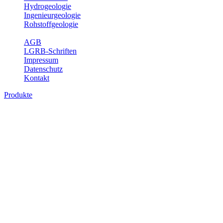
Hydrogeologie
Ingenieurgeologie
Rohstoffgeologie
Service
AGB
LGRB-Schriften
Impressum
Datenschutz
Kontakt
Produkte
Produkte des Themenbereichs
Rohstoffgeologie
Baden-Württemberg ist reich an hochwertigen Rohstoffvorkommen
besonders aus den Bereichen der Steine und Erden sowie der
Industrieminerale. Mit demRohstoffsicherungskonzept wird dem
LGRB der Auftrag erteilt, diese Rohstoffvorkommen zu erkunden,
abzugrenzen, zu bewerten und zu beschreiben. Die Themen im
Fachbereich Rohstoffgeologie geben eine Übersicht über die im
Land betriebenen Gewinnungsstellen, über die oberflächennahen
mineralischen Rohstoffe, die Steinsalzverbreitung im Mittleren
Muschelkalk sowie über einige wichtige Nutzungskonflikte.