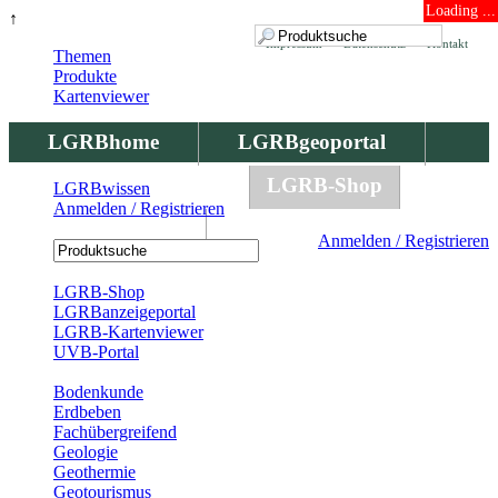
Loading ...
↑
Impressum
Datenschutz
Kontakt
Themen
Produkte
Kartenviewer
LGRBhome
LGRBgeoportal
LGRBbohrungen
LGRB-Shop
LGRBwissen
Anmelden / Registrieren
LGRBwissen
Anmelden / Registrieren
Registrierung
LGRB-Shop
LGRBanzeigeportal
LGRB-Kartenviewer
UVB-Portal
Produkte
Bodenkunde
Erdbeben
Fachübergreifend
Geologie
Geothermie
Geotourismus