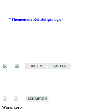
Bitte wählen Sie ein Produkt im gewünschten Format aus.
Digitale Produkte, die direkt downloadbar sind, finden Sie auf
der
"Themenseite Rohstoffgeologie"
im
LGRBgeoportal
.
Amtlicher Datensatz
(Planungsmaßstab)
Karte der mineralischen Rohstoffe von Baden-Württemberg 1 : 50 000
(GeoLa), Blattschnitte
DATEN
KARTEN
Schriften
Schriften des Fachbereichs Rohstoffgeologie
SCHRIFTEN
Warenkorb