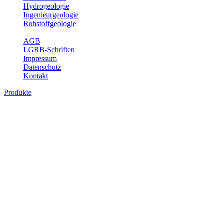
Hydrogeologie
Ingenieurgeologie
Rohstoffgeologie
Service
AGB
LGRB-Schriften
Impressum
Datenschutz
Kontakt
Produkte
Produkte des Themenbereichs
Rohstoffgeologie
Baden-Württemberg ist reich an hochwertigen Rohstoffvorkommen
besonders aus den Bereichen der Steine und Erden sowie der
Industrieminerale. Mit demRohstoffsicherungskonzept wird dem
LGRB der Auftrag erteilt, diese Rohstoffvorkommen zu erkunden,
abzugrenzen, zu bewerten und zu beschreiben. Die Themen im
Fachbereich Rohstoffgeologie geben eine Übersicht über die im
Land betriebenen Gewinnungsstellen, über die oberflächennahen
mineralischen Rohstoffe, die Steinsalzverbreitung im Mittleren
Muschelkalk sowie über einige wichtige Nutzungskonflikte.