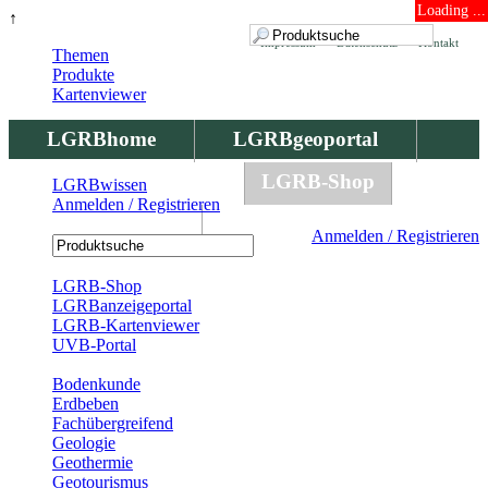
Loading ...
↑
Impressum
Datenschutz
Kontakt
Themen
Produkte
Kartenviewer
LGRBhome
LGRBgeoportal
LGRBbohrungen
LGRB-Shop
LGRBwissen
Anmelden / Registrieren
LGRBwissen
Anmelden / Registrieren
Registrierung
LGRB-Shop
LGRBanzeigeportal
LGRB-Kartenviewer
UVB-Portal
Produkte
Bodenkunde
Erdbeben
Fachübergreifend
Geologie
Geothermie
Geotourismus