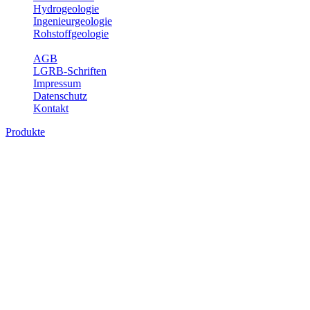
Hydrogeologie
Ingenieurgeologie
Rohstoffgeologie
Service
AGB
LGRB-Schriften
Impressum
Datenschutz
Kontakt
Produkte
Produkte des Themenbereichs
Rohstoffgeologie
Baden-Württemberg ist reich an hochwertigen Rohstoffvorkommen
besonders aus den Bereichen der Steine und Erden sowie der
Industrieminerale. Mit demRohstoffsicherungskonzept wird dem
LGRB der Auftrag erteilt, diese Rohstoffvorkommen zu erkunden,
abzugrenzen, zu bewerten und zu beschreiben. Die Themen im
Fachbereich Rohstoffgeologie geben eine Übersicht über die im
Land betriebenen Gewinnungsstellen, über die oberflächennahen
mineralischen Rohstoffe, die Steinsalzverbreitung im Mittleren
Muschelkalk sowie über einige wichtige Nutzungskonflikte.