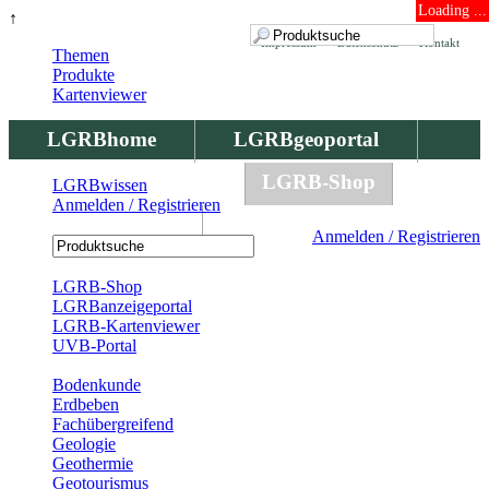
Loading ...
↑
Impressum
Datenschutz
Kontakt
Themen
Produkte
Kartenviewer
LGRBhome
LGRBgeoportal
LGRBbohrungen
LGRB-Shop
LGRBwissen
Anmelden / Registrieren
LGRBwissen
Anmelden / Registrieren
Registrierung
LGRB-Shop
LGRBanzeigeportal
LGRB-Kartenviewer
UVB-Portal
Produkte
Bodenkunde
Erdbeben
Fachübergreifend
Geologie
Geothermie
Geotourismus