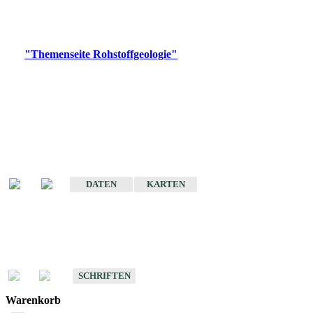
Bitte wählen Sie ein Produkt im gewünschten Format aus.
Digitale Produkte, die direkt downloadbar sind, finden Sie auf
der
"Themenseite Rohstoffgeologie"
im
LGRBgeoportal
.
Amtlicher Datensatz
(Planungsmaßstab)
Karte der mineralischen Rohstoffe von Baden-Württemberg 1 : 50 000
(GeoLa), Blattschnitte
DATEN
KARTEN
Schriften
Schriften des Fachbereichs Rohstoffgeologie
SCHRIFTEN
Warenkorb